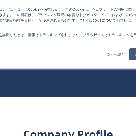
ンピューターにCookieを保存します。このCookieは、ウェブサイトの利用に関
きます。この情報は、ブラウジング環境の改善およびカスタマイズ、およびこのウ
よび測定指標を目的として使用されるものです。当社のCookieについての詳細は
紹介
事例
コラム
お知らせ
私たちについて
採用情報
を訪問したときに情報はトラッキングされません。ブラウザーではトラッキングを
会社概要
Cookie設定
Company Profile