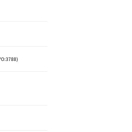
O:
3788
)