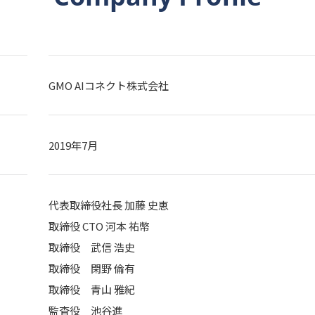
GMO AIコネクト株式会社
2019年7月
代表取締役社長 加藤 史恵
取締役 CTO 河本 祐幣
取締役 武信 浩史
取締役 閑野 倫有
取締役 青山 雅紀
監査役 池谷進