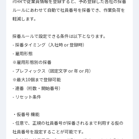
rtHRで従業員情報を登録すると、予め登録した各社の採番
ルールにあわせて自動で社員番号を採番でき、作業負荷を
軽減します。
採番ルールで設定できる条件は以下となります。
- 採番タイミング（入社時 or 登録時）
- 雇用形態
※雇用形態別の採番
- プレフィックス（固定文字 or 年 or 月）
※最大10個まで登録可能
- 連番（桁数・開始番号）
- リセット条件
・仮番号 機能
- 任意で、正規の社員番号が採番されるまで利用する仮の
社員番号を設定することが可能です。