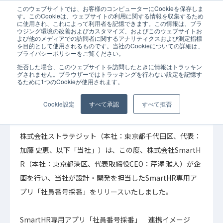
このウェブサイトでは、お客様のコンピューターにCookieを保存しま
ホーム
お知らせ
社員番号の自動採番を実現するSmartHR専用アプリ
す。このCookieは、ウェブサイトの利用に関する情報を収集するため
に使用され、これによって利用者を記憶できます。この情報は、ブラ
ウジング環境の改善およびカスタマイズ、およびこのウェブサイトお
よび他のメディアでの訪問者に関するアナリティクスおよび測定指標
を目的として使用されるものです。当社のCookieについての詳細は、
プライバシーポリシーをご覧ください。
拒否した場合、このウェブサイトを訪問したときに情報はトラッキン
2022年10月19日
お知らせ
グされません。ブラウザーではトラッキングを行わない設定を記憶す
るために1つのCookieが使用されます。
社員番号の自動採番を実現するSmartHR専用ア
プリ「社員番号採番」をリリース
Cookie設定
すべて承認
すべて拒否
株式会社ストラテジット（本社：東京都千代田区、代表：
加藤 史恵、以下「当社」）は、この度、株式会社SmartH
R（本社：東京都港区、代表取締役CEO：芹澤 雅人）が企
画を行い、当社が設計・開発を担当したSmartHR専用ア
プリ「社員番号採番」をリリースいたしました。
SmartHR専用アプリ「社員番号採番」 連携イメージ