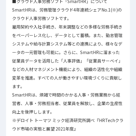
■クラウド人事労務ソフト「SmartHR」について
SmartHRは、労務管理クラウド4年連続シェアNo.1(※)の
クラウド人事労務ソフトです。
雇用契約や入社手続き、年末調整などの多様な労務手続き
をペーパーレス化し、データとして蓄積。また、勤怠管理
システムや給与計算システム等との連携により、様々なデ
ータの一元管理も可能に。さらに、SmartHRに溜まった
従業員データを活用した「人事評価」「従業員サーベイ」
などの人材マネジメント機能により、組織の活性化や組織
変革を推進。すべての人が働きやすい環境づくりに貢献し
ます。
SmartHRは、煩雑で時間のかかる人事・労務業務から経
営者、人事・労務担当者、従業員を解放し、企業の生産性
向上を後押しします。
※デロイト トーマツ ミック経済研究所調べ『HRTechクラ
ウド市場の実態と展望 2021年度』