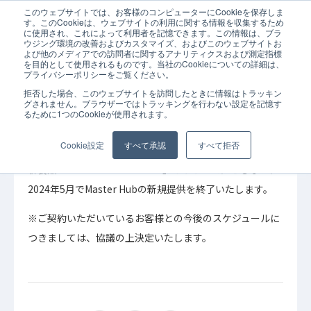
このウェブサイトでは、お客様のコンピューターにCookieを保存しま
ホーム
お知らせ
Master Hub(マスターハブ）について
す。このCookieは、ウェブサイトの利用に関する情報を収集するため
に使用され、これによって利用者を記憶できます。この情報は、ブラ
ウジング環境の改善およびカスタマイズ、およびこのウェブサイトお
よび他のメディアでの訪問者に関するアナリティクスおよび測定指標
を目的として使用されるものです。当社のCookieについての詳細は、
プライバシーポリシーをご覧ください。
拒否した場合、このウェブサイトを訪問したときに情報はトラッキン
2024年07月04日
お知らせ
グされません。ブラウザーではトラッキングを行わない設定を記憶す
るために1つのCookieが使用されます。
Master Hub(マスターハブ）について
Cookie設定
すべて承認
すべて拒否
新製品「JOINT iPaaS for SaaS」のリリースにともない、
2024年5月でMaster Hubの新規提供を終了いたします。
※ご契約いただいているお客様との今後のスケジュールに
つきましては、協議の上決定いたします。