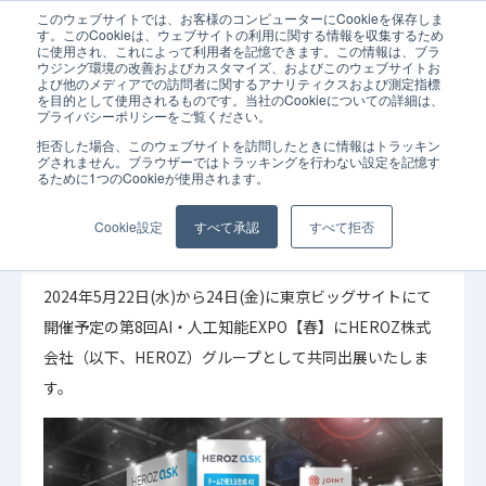
このウェブサイトでは、お客様のコンピューターにCookieを保存しま
ホーム
お知らせ
「第8回 AI・人工知能EXPO【春】」出展のお知らせ
す。このCookieは、ウェブサイトの利用に関する情報を収集するため
に使用され、これによって利用者を記憶できます。この情報は、ブラ
ウジング環境の改善およびカスタマイズ、およびこのウェブサイトお
よび他のメディアでの訪問者に関するアナリティクスおよび測定指標
を目的として使用されるものです。当社のCookieについての詳細は、
プライバシーポリシーをご覧ください。
拒否した場合、このウェブサイトを訪問したときに情報はトラッキン
2024年05月14日
お知らせ
グされません。ブラウザーではトラッキングを行わない設定を記憶す
るために1つのCookieが使用されます。
「第8回 AI・人工知能EXPO【春】」出展のお知
らせ
Cookie設定
すべて承認
すべて拒否
2024年5月22日(水)から24日(金)に東京ビッグサイトにて
開催予定の第8回AI・人工知能EXPO【春】にHEROZ株式
会社（以下、HEROZ）グループとして共同出展いたしま
す。