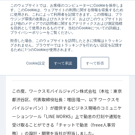
このウェブサイトでは、お客様のコンピューターにCookieを保存しま
ホーム
お知らせ
LINE WORKS上で打刻・通知・申請・承認を行える 
す。このCookieは、ウェブサイトの利用に関する情報を収集するため
に使用され、これによって利用者を記憶できます。この情報は、ブラ
ウジング環境の改善およびカスタマイズ、およびこのウェブサイトお
よび他のメディアでの訪問者に関するアナリティクスおよび測定指標
を目的として使用されるものです。当社のCookieについての詳細は、
プライバシーポリシーをご覧ください。
拒否した場合、このウェブサイトを訪問したときに情報はトラッキン
2023年09月26日
お知らせ
グされません。ブラウザーではトラッキングを行わない設定を記憶す
るために1つのCookieが使用されます。
LINE WORKS上で打刻・通知・申請・承認を行
える 「チャットで勤怠（freee人事労務）」の
Cookie設定
すべて承認
すべて拒否
設計・開発を担当
この度、ワークスモバイルジャパン株式会社（本社：東京
都渋谷区、代表取締役社長：増田 隆一、以下 ワークスモ
バイルジャパン））が提供するビジネス現場のコミュニケ
ーションツール「LINE WORKS」上で勤怠の打刻や通知を
受け取ることができる「チャットで勤怠（freee人事労
務）」の設計・開発を当社が担当しました。