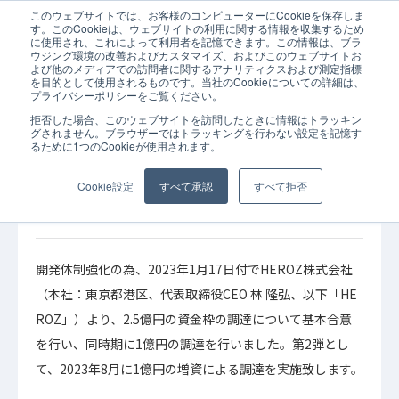
このウェブサイトでは、お客様のコンピューターにCookieを保存しま
ホーム
お知らせ
ストラテジット、HEROZより新製品JOINT iPaaS 
す。このCookieは、ウェブサイトの利用に関する情報を収集するため
に使用され、これによって利用者を記憶できます。この情報は、ブラ
ウジング環境の改善およびカスタマイズ、およびこのウェブサイトお
よび他のメディアでの訪問者に関するアナリティクスおよび測定指標
を目的として使用されるものです。当社のCookieについての詳細は、
プライバシーポリシーをご覧ください。
拒否した場合、このウェブサイトを訪問したときに情報はトラッキン
2023年08月28日
お知らせ
グされません。ブラウザーではトラッキングを行わない設定を記憶す
るために1つのCookieが使用されます。
ストラテジット、HEROZより新製品JOINT
iPaaS for SaaS正式版リリースに向け1億円の資
Cookie設定
すべて承認
すべて拒否
金調達のお知らせ
開発体制強化の為、2023年1月17日付でHEROZ株式会社
（本社：東京都港区、代表取締役CEO 林 隆弘、以下「HE
ROZ」）より、2.5億円の資金枠の調達について基本合意
を行い、同時期に1億円の調達を行いました。第2弾とし
て、2023年8月に1億円の増資による調達を実施致します。