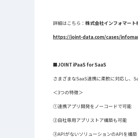
詳細はこちら：
株式会社インフォマート
https://joint-data.com/cases/infoma
■JOINT iPaaS for SaaS
さまざまなSaaS
連携に柔軟に対応し、S
＜3つの特徴＞
①連携アプリ開発をノーコードで可能
②自社専用アプリストア構築も可能
③APIがないソリューションのAPIを構築