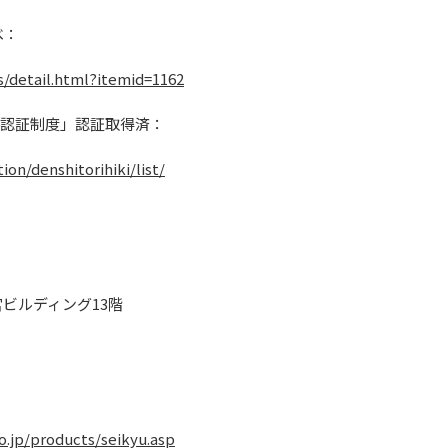
べ：
ws/detail.html?itemid=1162
要件認証制度」認証取得済：
tion/denshitorihiki/list/
宮ビルディング13階
o.jp/products/seikyu.asp