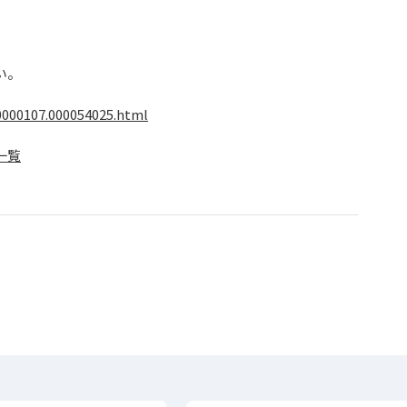
い。
0000107.000054025.html
一覧