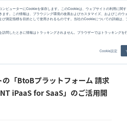
ンピューターにCookieを保存します。このCookieは、ウェブサイトの利用に関
トフォーム 請求書」の外部連携に「JOINT iPaaS for SaaS」のご活用開始
きます。この情報は、ブラウジング環境の改善およびカスタマイズ、およびこのウ
よび測定指標を目的として使用されるものです。当社のCookieについての詳細は
紹介
事例
コラム
お知らせ
私たちについて
採用情報
を訪問したときに情報はトラッキングされません。ブラウザーではトラッキングを
Cookie設定
の「BtoBプラットフォーム 請求
 iPaaS for SaaS」のご活用開