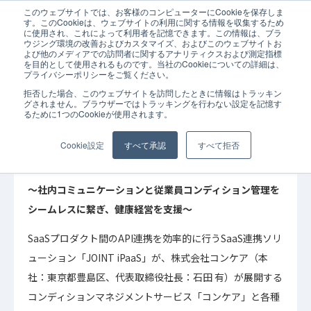
このウェブサイトでは、お客様のコンピューターにCookieを保存しま
ホーム
お知らせ
「JOINT iPaaS」を活用し、メンタル天気予報「
す。このCookieは、ウェブサイトの利用に関する情報を収集するため
に使用され、これによって利用者を記憶できます。この情報は、ブラ
ウジング環境の改善およびカスタマイズ、およびこのウェブサイトお
よび他のメディアでの訪問者に関するアナリティクスおよび測定指標
を目的として使用されるものです。当社のCookieについての詳細は、
プライバシーポリシーをご覧ください。
拒否した場合、このウェブサイトを訪問したときに情報はトラッキン
2025年10月28日
お知らせ
グされません。ブラウザーではトラッキングを行わない設定を記憶す
るために1つのCookieが使用されます。
「JOINT iPaaS」を活用し、メンタル天気予報
「コンケア」がチャット連携を開始
Cookie設定
すべて承認
すべて拒否
～社内コミュニケーションと従業員コンディション管理を
シームレスに繋ぎ、健康経営を支援～
SaaSプロダクト間のAPI連携を効率的に行うSaaS連携ソリ
ューション「JOINT iPaaS」が、株式会社コンケア（本
社：東京都豊島区、代表取締役社長：石田 有）が展開する
コンディションマネジメントサービス「コンケア」と各種