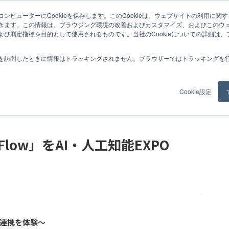
ンピューターにCookieを保存します。このCookieは、ウェブサイトの利用に関
・人工知能EXPO 2025秋に出展
きます。この情報は、ブラウジング環境の改善およびカスタマイズ、およびこのウ
よび測定指標を目的として使用されるものです。当社のCookieについての詳細は
紹介
事例
コラム
お知らせ
私たちについて
採用情報
を訪問したときに情報はトラッキングされません。ブラウザーではトラッキングを
Cookie設定
 Flow」をAI・人工知能EXPO
務連携を体験～