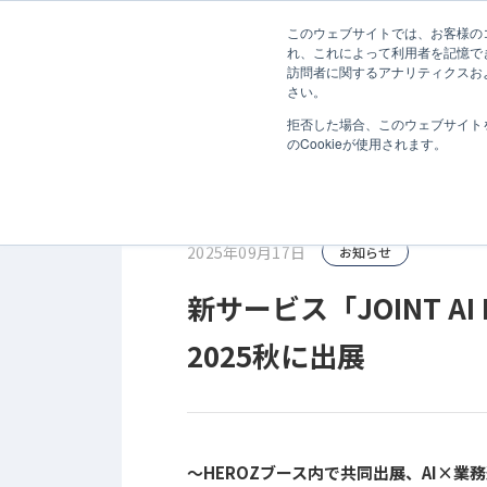
無料診断
このウェブサイトでは、お客様のコ
ホーム
お知らせ
新サービス「JOINT AI Flow」をAI
れ、これによって利用者を記憶で
訪問者に関するアナリティクスお
サービス
さい。
拒否した場合、このウェブサイト
のCookieが使用されます。
2025年09月17日
お知らせ
新サービス「JOINT AI
2025秋に出展
～HEROZブース内で共同出展、AI×業