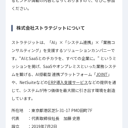
るヒントが満載の内容となっておりますので、ぜひご参加
ください。
株式会社ストラテジットについて
ストラテジットは、「AI」×「システム連携」×「業務コ
ンサルティング」を支援するソリューションカンパニーで
す。“AIとSaaSとのチカラを、すべての企業に。” というミ
ッションを掲げ、SaaSやオンプレミスといった業務システ
ムを繋げる、AI搭載型 連携プラットフォーム「
JOINT
」
や、NetSuiteなどの
ERP導入支援サービス
などの提供を通
じて、システムが持つ価値を最大限に引き出す環境を創造
しています。
所在地 ：東京都港区芝5-31-17 PMO田町7F
代表 ：代表取締役社長 加藤 史恵
設立 ：2019年7月2日