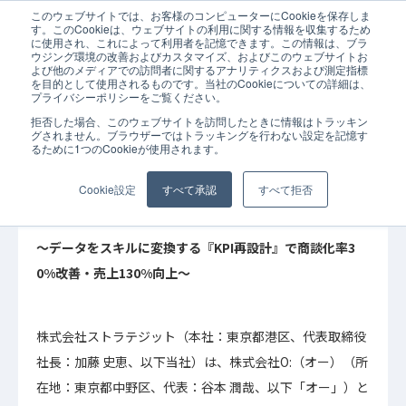
このウェブサイトでは、お客様のコンピューターにCookieを保存しま
ホーム
お知らせ
オー共催で「SFA × AIで “売上の正解” を発見する
す。このCookieは、ウェブサイトの利用に関する情報を収集するため
に使用され、これによって利用者を記憶できます。この情報は、ブラ
ウジング環境の改善およびカスタマイズ、およびこのウェブサイトお
よび他のメディアでの訪問者に関するアナリティクスおよび測定指標
を目的として使用されるものです。当社のCookieについての詳細は、
プライバシーポリシーをご覧ください。
拒否した場合、このウェブサイトを訪問したときに情報はトラッキン
2025年12月02日
お知らせ
グされません。ブラウザーではトラッキングを行わない設定を記憶す
るために1つのCookieが使用されます。
オー共催で「SFA × AIで “売上の正解” を発見
する」無料ウェビナー開催
Cookie設定
すべて承認
すべて拒否
～データをスキルに変換する『KPI再設計』で商談化率3
0%改善・売上130%向上～
株式会社ストラテジット（本社：東京都港区、代表取締役
社長：加藤 史恵、以下当社）は、株式会社O:（オー）（所
在地：東京都中野区、代表：谷本 潤哉、以下「オー」）と