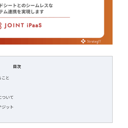
目次
ること
について
テジット