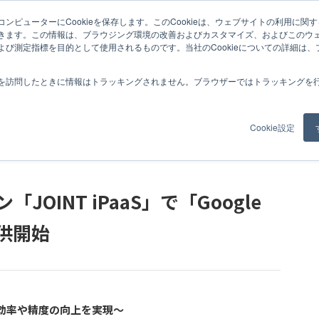
ンピューターにCookieを保存します。このCookieは、ウェブサイトの利用に関
aaS」で「Google Sheets」のコネクタ提供開始
きます。この情報は、ブラウジング環境の改善およびカスタマイズ、およびこのウ
よび測定指標を目的として使用されるものです。当社のCookieについての詳細は
紹介
事例
コラム
お知らせ
私たちについて
採用情報
を訪問したときに情報はトラッキングされません。ブラウザーではトラッキングを
Cookie設定
JOINT iPaaS」で「Google
提供開始
効率や精度の向上を実現～