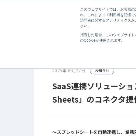
無料診断
このウェブサイトでは、お客様のコ
ホーム
お知らせ
SaaS連携ソリューション「JOINT iP
れ、これによって利用者を記憶で
訪問者に関するアナリティクスお
サービス
さい。
拒否した場合、このウェブサイト
のCookieが使用されます。
2025年06月27日
お知らせ
SaaS連携ソリューション「
Sheets」のコネクタ
～スプレッドシートを自動連携し、業務