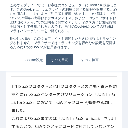
このウェブサイトでは、お客様のコンピューターにCookieを保存しま
ホーム
お知らせ
SaaSベンダー向けソリューション 「JOINT iPaaS f
す。このCookieは、ウェブサイトの利用に関する情報を収集するため
に使用され、これによって利用者を記憶できます。この情報は、ブラ
ウジング環境の改善およびカスタマイズ、およびこのウェブサイトお
よび他のメディアでの訪問者に関するアナリティクスおよび測定指標
を目的として使用されるものです。当社のCookieについての詳細は、
プライバシーポリシーをご覧ください。
拒否した場合、このウェブサイトを訪問したときに情報はトラッキン
2024年08月27日
お知らせ
グされません。ブラウザーではトラッキングを行わない設定を記憶す
るために1つのCookieが使用されます。
SaaSベンダー向けソリューション 「JOINT
iPaaS for SaaS」でCSVアップロード機能を提
Cookie設定
すべて承認
すべて拒否
供
自社SaaSプロダクトと他社プロダクトとの連携・管理を効
率的に行うSaaSベンダー向けソリューション「JOINT iPa
aS for SaaS」において、CSVアップロード/機能を追加し
ました。
これによりSaaS事業者は「JOINT iPaaS for SaaS」を活用
することで、CSVでのアップロードに対応していないオン