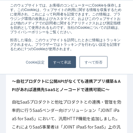
このウェブサイトでは、お客様のコンピューターにCookieを保存しま
ホーム
お知らせ
SaaSベンダー向けソリューション「JOINT iPaaS for
す。このCookieは、ウェブサイトの利用に関する情報を収集するため
に使用され、これによって利用者を記憶できます。この情報は、ブラ
ウジング環境の改善およびカスタマイズ、およびこのウェブサイトお
よび他のメディアでの訪問者に関するアナリティクスおよび測定指標
を目的として使用されるものです。当社のCookieについての詳細は、
プライバシーポリシーをご覧ください。
拒否した場合、このウェブサイトを訪問したときに情報はトラッキン
2024年08月29日
お知らせ
グされません。ブラウザーではトラッキングを行わない設定を記憶す
るために1つのCookieが使用されます。
SaaSベンダー向けソリューション「JOINT
iPaaS for SaaS」で”汎用HTTP”機能を提供
Cookie設定
すべて承認
すべて拒否
〜自社プロダクトに公開APIがなくても連携アプリ構築＆A
PIがあれば連携先SaaSとノーコードで連携可能に〜
自社SaaSプロダクトと他社プロダクトとの連携・管理を効
率的に行うSaaSベンダー向けソリューション「JOINT iPa
aS for SaaS」において、汎用HTTP機能を追加しました。
これによりSaaS事業者は「JOINT iPaaS for SaaS」上の汎