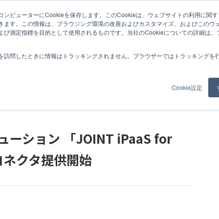
ンピューターにCookieを保存します。このCookieは、ウェブサイトの利用に関
NT iPaaS for SaaS」で「SATORI」コネクタ提供開始
きます。この情報は、ブラウジング環境の改善およびカスタマイズ、およびこのウ
よび測定指標を目的として使用されるものです。当社のCookieについての詳細は
紹介
事例
コラム
お知らせ
私たちについて
採用情報
を訪問したときに情報はトラッキングされません。ブラウザーではトラッキングを
Cookie設定
ション 「JOINT iPaaS for
」コネクタ提供開始