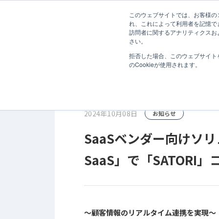
無料診断
このウェブサイトでは、お客様のコ
ホーム
お知らせ
SaaSベンダー向けソリューション 「JOI
れ、これによって利用者を記憶で
訪問者に関するアナリティクスお
サービス
さい。
拒否した場合、このウェブサイト
のCookieが使用されます。
2024年10月08日
お知らせ
SaaSベンダー向けソリュー
SaaS」で「SATORI
～顧客情報のリアルタイム連携を実現～