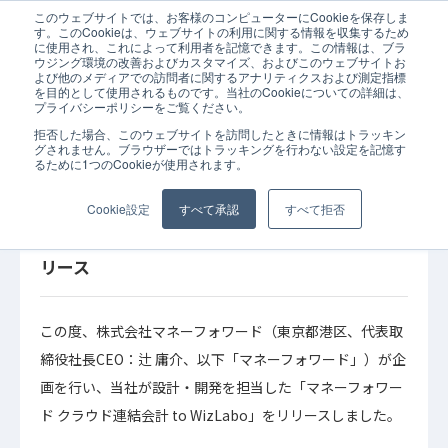
このウェブサイトでは、お客様のコンピューターにCookieを保存しま
ホーム
お知らせ
「マネーフォワード クラウド連結会計」から「WizLab
す。このCookieは、ウェブサイトの利用に関する情報を収集するため
に使用され、これによって利用者を記憶できます。この情報は、ブラ
ウジング環境の改善およびカスタマイズ、およびこのウェブサイトお
よび他のメディアでの訪問者に関するアナリティクスおよび測定指標
を目的として使用されるものです。当社のCookieについての詳細は、
プライバシーポリシーをご覧ください。
拒否した場合、このウェブサイトを訪問したときに情報はトラッキン
2023年11月07日
お知らせ
グされません。ブラウザーではトラッキングを行わない設定を記憶す
るために1つのCookieが使用されます。
「マネーフォワード クラウド連結会計」から
「WizLabo」にデータ連携する 「マネーフォ
Cookie設定
すべて承認
すべて拒否
ワード クラウド連結会計 to WizLabo」をリ
リース
この度、株式会社マネーフォワード（東京都港区、代表取
締役社長CEO：辻 庸介、以下「マネーフォワード」）が企
画を行い、当社が設計・開発を担当した「マネーフォワー
ド クラウド連結会計 to WizLabo」をリリースしました。