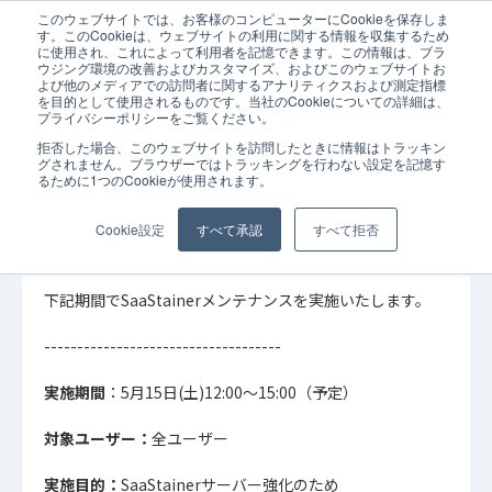
このウェブサイトでは、お客様のコンピューターにCookieを保存しま
ホーム
お知らせ
5/15実施｜SaaStainerメンテナンス実施のお知らせ
す。このCookieは、ウェブサイトの利用に関する情報を収集するため
に使用され、これによって利用者を記憶できます。この情報は、ブラ
ウジング環境の改善およびカスタマイズ、およびこのウェブサイトお
よび他のメディアでの訪問者に関するアナリティクスおよび測定指標
を目的として使用されるものです。当社のCookieについての詳細は、
プライバシーポリシーをご覧ください。
拒否した場合、このウェブサイトを訪問したときに情報はトラッキン
2021年05月07日
お知らせ
グされません。ブラウザーではトラッキングを行わない設定を記憶す
るために1つのCookieが使用されます。
5/15実施｜SaaStainerメンテナンス実施のお知
らせ
Cookie設定
すべて承認
すべて拒否
下記期間でSaaStainerメンテナンスを実施いたします。
------------------------------
------
実施期間
：5月15日(土)12:00～15:00（予定）
対象ユーザー：
全ユーザー
実施目的：
SaaStainerサーバー強化のため