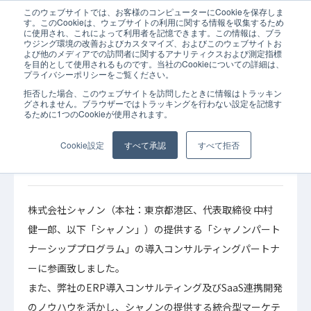
このウェブサイトでは、お客様のコンピューターにCookieを保存しま
ホーム
お知らせ
「シャノンパートナーシッププログラム」に参画し連携開
す。このCookieは、ウェブサイトの利用に関する情報を収集するため
に使用され、これによって利用者を記憶できます。この情報は、ブラ
ウジング環境の改善およびカスタマイズ、およびこのウェブサイトお
よび他のメディアでの訪問者に関するアナリティクスおよび測定指標
を目的として使用されるものです。当社のCookieについての詳細は、
プライバシーポリシーをご覧ください。
拒否した場合、このウェブサイトを訪問したときに情報はトラッキン
2021年08月20日
お知らせ
グされません。ブラウザーではトラッキングを行わない設定を記憶す
るために1つのCookieが使用されます。
「シャノンパートナーシッププログラム」に参
画し連携開発もご提案可能な「シャノン導入支
Cookie設定
すべて承認
すべて拒否
援サービス」をSaaStainerに掲載開始
株式会社シャノン（本社：東京都港区、代表取締役 中村
健一郎、以下「シャノン」）の提供する「シャノンパート
ナーシッププログラム」の導入コンサルティングパートナ
ーに参画致しました。
また、弊社のERP導入コンサルティング及びSaaS連携開発
のノウハウを活かし、シャノンの提供する統合型マーケテ