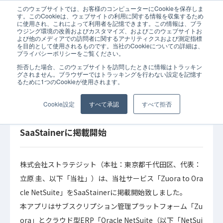
このウェブサイトでは、お客様のコンピューターにCookieを保存しま
ホーム
お知らせ
API連携
MasterHub
SaaStainer
iPaaS
す。このCookieは、ウェブサイトの利用に関する情報を収集するため
に使用され、これによって利用者を記憶できます。この情報は、ブラ
ウジング環境の改善およびカスタマイズ、およびこのウェブサイトお
よび他のメディアでの訪問者に関するアナリティクスおよび測定指標
を目的として使用されるものです。当社のCookieについての詳細は、
プライバシーポリシーをご覧ください。
拒否した場合、このウェブサイトを訪問したときに情報はトラッキン
2021年08月
API連携
iPaaS
SaaStainer
グされません。ブラウザーではトラッキングを行わない設定を記憶す
30日
るために1つのCookieが使用されます。
お知らせ
MasterHub
前受金管理や請求・回収の仕訳情報を自動API連
Cookie設定
すべて承認
すべて拒否
携する「Zuora to Oracle NetSuite」を
SaaStainerに掲載開始
株式会社ストラテジット（本社：東京都千代田区、代表：
立原 圭、以下「当社」）は、当社サービス「Zuora to Ora
cle NetSuite」をSaaStainerに掲載開始致しました。
本アプリはサブスクリプション管理プラットフォーム「Zu
ora」とクラウド型ERP「Oracle NetSuite（以下「NetSui