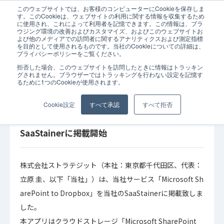
このウェブサイトでは、お客様のコンピューターにCookieを保存しま
ホーム
お知らせ
API連携
MasterHub
SaaStainer
iPaaS
す。このCookieは、ウェブサイトの利用に関する情報を収集するため
に使用され、これによって利用者を記憶できます。この情報は、ブラ
ウジング環境の改善およびカスタマイズ、およびこのウェブサイトお
よび他のメディアでの訪問者に関するアナリティクスおよび測定指標
を目的として使用されるものです。当社のCookieについての詳細は、
プライバシーポリシーをご覧ください。
拒否した場合、このウェブサイトを訪問したときに情報はトラッキン
2021年08月
API連携
iPaaS
SaaStainer
グされません。ブラウザーではトラッキングを行わない設定を記憶す
30日
るために1つのCookieが使用されます。
お知らせ
MasterHub
ドキュメントの追加や更新を自動API連携する
Cookie設定
すべて承認
すべて拒否
「Microsoft SharePoint to Dropbox」を
SaaStainerに掲載開始
株式会社ストラテジット（本社：東京都千代田区、代表：
立原 圭、以下「当社」）は、当社サービス「Microsoft Sh
arePoint to Dropbox」を当社のSaaStainerに掲載致しま
した。
本アプリはクラウドストレージ「Microsoft SharePoint