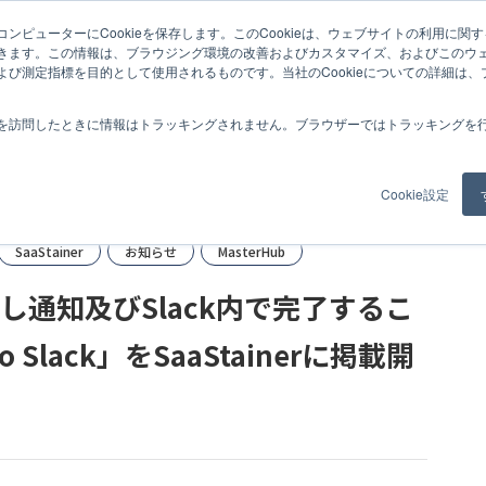
ンピューターにCookieを保存します。このCookieは、ウェブサイトの利用に関
er
iPaaS
課題内容を自動API連携し通知及びSlack内で完了することが可能な「Back
きます。この情報は、ブラウジング環境の改善およびカスタマイズ、およびこのウ
よび測定指標を目的として使用されるものです。当社のCookieについての詳細は
紹介
事例
コラム
お知らせ
私たちについて
採用情報
を訪問したときに情報はトラッキングされません。ブラウザーではトラッキングを
Cookie設定
SaaStainer
お知らせ
MasterHub
し通知及びSlack内で完了するこ
o Slack」をSaaStainerに掲載開