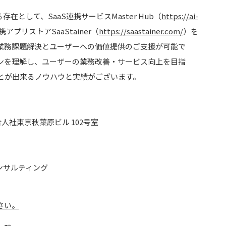
在として、SaaS連携サービスMaster Hub（
https://ai-
携アプリストアSaaStainer（
https://saastainer.com/
）を
より業務課題解決とユーザーへの価値提供のご支援が可能で
ンを理解し、ユーザーの業務改善・サービス向上を目指
とが出来るノウハウと実績がございます。
合人社東京秋葉原ビル 102号室
コンサルティング
さい。