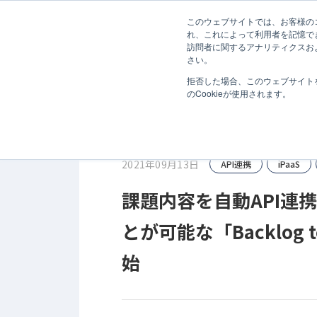
無料診断
このウェブサイトでは、お客様のコ
ホーム
お知らせ
API連携
MasterHub
SaaStain
れ、これによって利用者を記憶で
訪問者に関するアナリティクスお
サービス
さい。
拒否した場合、このウェブサイト
のCookieが使用されます。
2021年09月13日
API連携
iPaaS
課題内容を自動API連携
とが可能な「Backlog t
始