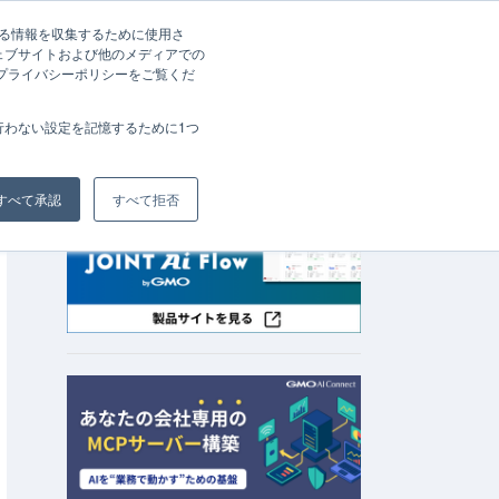
する情報を収集するために使用さ
log to Slack」をSaaStainerに掲載開始
ェブサイトおよび他のメディアでの
資料請求
お問い合わせ
、プライバシーポリシーをご覧くだ
会社概要
行わない設定を記憶するために1つ
すべて承認
すべて拒否