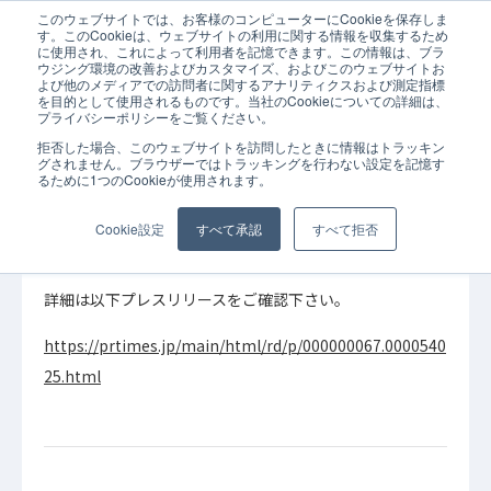
このウェブサイトでは、お客様のコンピューターにCookieを保存しま
ホーム
お知らせ
SB C&Sとの「SaaS API連携の推進に向けた協業開
す。このCookieは、ウェブサイトの利用に関する情報を収集するため
に使用され、これによって利用者を記憶できます。この情報は、ブラ
ウジング環境の改善およびカスタマイズ、およびこのウェブサイトお
よび他のメディアでの訪問者に関するアナリティクスおよび測定指標
を目的として使用されるものです。当社のCookieについての詳細は、
プライバシーポリシーをご覧ください。
拒否した場合、このウェブサイトを訪問したときに情報はトラッキン
2022年03月06日
お知らせ
グされません。ブラウザーではトラッキングを行わない設定を記憶す
るために1つのCookieが使用されます。
SB C&Sとの「SaaS API連携の推進に向けた協
業開始」のお知らせ
Cookie設定
すべて承認
すべて拒否
詳細は以下プレスリリースをご確認下さい。
https://prtimes.jp/main/html/rd/p/000000067.0000540
25.html