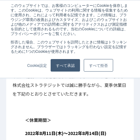
このウェブサイトでは、お客様のコンピューターにCookieを保存しま
ホーム
お知らせ
夏季休業のお知らせ
す。このCookieは、ウェブサイトの利用に関する情報を収集するため
に使用され、これによって利用者を記憶できます。この情報は、ブラ
ウジング環境の改善およびカスタマイズ、およびこのウェブサイトお
よび他のメディアでの訪問者に関するアナリティクスおよび測定指標
を目的として使用されるものです。当社のCookieについての詳細は、
プライバシーポリシーをご覧ください。
拒否した場合、このウェブサイトを訪問したときに情報はトラッキン
2022年07月12日
お知らせ
グされません。ブラウザーではトラッキングを行わない設定を記憶す
るために1つのCookieが使用されます。
夏季休業のお知らせ
Cookie設定
すべて承認
すべて拒否
平素は格別のご高配を賜り、誠にありがとうございます。
株式会社ストラテジットでは誠に勝手ながら、夏季休業日
を下記のとおりとさせていただきます。
＜休業期間＞
2022年8月11日(木)～2022年8月14日(日)