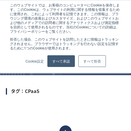
このウェブサイトでは、お客様のコンピューターにCookieを保存しま
ホーム
CPaaS
す。このCookieは、ウェブサイトの利用に関する情報を収集するため
に使用され、これによって利用者を記憶できます。この情報は、ブラ
ウジング環境の改善およびカスタマイズ、およびこのウェブサイトお
よび他のメディアでの訪問者に関するアナリティクスおよび測定指標
を目的として使用されるものです。当社のCookieについての詳細は、
プライバシーポリシーをご覧ください。
拒否した場合、このウェブサイトを訪問したときに情報はトラッキン
お知らせ
グされません。ブラウザーではトラッキングを行わない設定を記憶す
るために1つのCookieが使用されます。
Cookie設定
すべて承認
すべて拒否
タグ：CPaaS