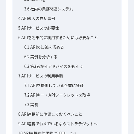
3.6
社内の業務関連システム
4
API導入の成功事例
5
APIサービスの必要性
6
APIを効果的に利用するためにも必要なこと
6.1
APIの知識を深める
6.2
実例を分析する
6.3
第3者からアドバイスをもらう
7
APIサービスの利用手順
7.1
APIを提供している企業に登録
7.2
APIキー・APIシークレットを取得
7.3
実装
8
API連携前に準備しておくべきこと
9
API連携で悩んでいるならストラテジットへ
10
API連携を効果的に活用しよう