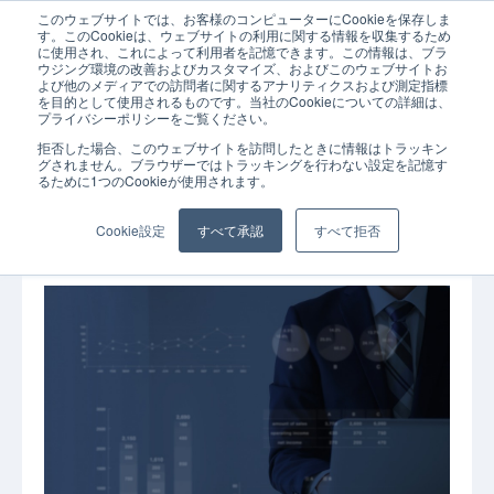
このウェブサイトでは、お客様のコンピューターにCookieを保存しま
ホーム
コラム
API連携
APIサービスの具体例をご紹介！APIサー
す。このCookieは、ウェブサイトの利用に関する情報を収集するため
に使用され、これによって利用者を記憶できます。この情報は、ブラ
ウジング環境の改善およびカスタマイズ、およびこのウェブサイトお
よび他のメディアでの訪問者に関するアナリティクスおよび測定指標
を目的として使用されるものです。当社のCookieについての詳細は、
プライバシーポリシーをご覧ください。
拒否した場合、このウェブサイトを訪問したときに情報はトラッキン
2022年12月07日
API連携
コラム
グされません。ブラウザーではトラッキングを行わない設定を記憶す
るために1つのCookieが使用されます。
APIサービスの具体例をご紹介！APIサービスを
利用するメリットや利用手順も解説します
Cookie設定
すべて承認
すべて拒否