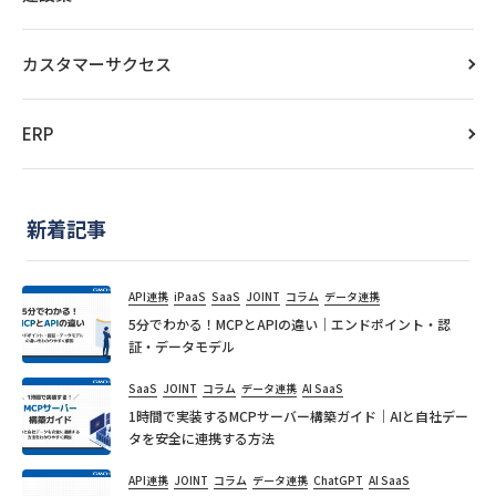
カスタマーサクセス
ERP
新着記事
API連携
iPaaS
SaaS
JOINT
コラム
データ連携
5分でわかる！MCPとAPIの違い｜エンドポイント・認
証・データモデル
SaaS
JOINT
コラム
データ連携
AI SaaS
1時間で実装するMCPサーバー構築ガイド｜AIと自社デー
タを安全に連携する方法
API連携
JOINT
コラム
データ連携
ChatGPT
AI SaaS