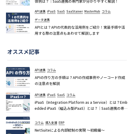
体例は？｜SaaS連携の専門家が分かりやすく解説！
API連携
iPaaS
SaaS
SaaStainer
MasterHub
コラム
データ連携
APIとは？APIの代表的な活用例をご紹介！実装手順や活
用する際の注意点もあわせて解説します
オススメ記事
API連携
コラム
APIの作り方の手順は？APIの作成事例やノーコード作成
の注意点を解説
API連携
iPaaS
SaaS
コラム
iPaaS（Integration Platform as a Service）とは？Emb
edded iPaaS（組込み型iPaaS）とは？｜SaaS連携の専門
家が分かりやすく解説！
コラム
導入支援
ERP
NetSuiteによる内部統制の実現 ～初級編～