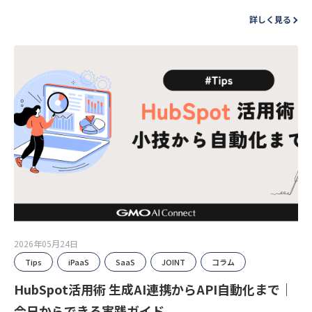
詳しく見る
2026年05月24日
Tips
iPaaS
SaaS
JOINT
コラム
HubSpot活用術 生成AI連携からAPI自動化まで｜
今日からできる実践ガイド