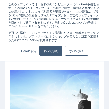
このウェブサイトでは、お客様のコンピューターにCookieを保存しま
ホーム
コラム
SaaS
オンプレから移行する企業が増えている理由
す。このCookieは、ウェブサイトの利用に関する情報を収集するため
に使用され、これによって利用者を記憶できます。この情報は、ブラ
ウジング環境の改善およびカスタマイズ、およびこのウェブサイトお
よび他のメディアでの訪問者に関するアナリティクスおよび測定指標
を目的として使用されるものです。当社のCookieについての詳細は、
プライバシーポリシーをご覧ください。
拒否した場合、このウェブサイトを訪問したときに情報はトラッキン
2022年04月07日
SaaS
コラム
グされません。ブラウザーではトラッキングを行わない設定を記憶す
るために1つのCookieが使用されます。
オンプレから移行する企業が増えている理由を
解説！クラウド移行のメリットや流れもあわせ
Cookie設定
すべて承認
すべて拒否
てご紹介します