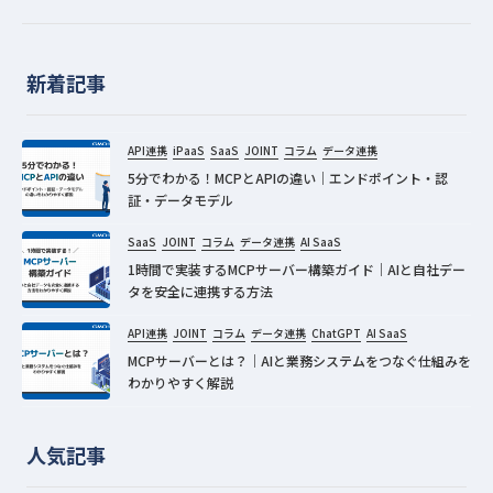
新着記事
API連携
iPaaS
SaaS
JOINT
コラム
データ連携
5分でわかる！MCPとAPIの違い｜エンドポイント・認
証・データモデル
SaaS
JOINT
コラム
データ連携
AI SaaS
1時間で実装するMCPサーバー構築ガイド｜AIと自社デー
タを安全に連携する方法
API連携
JOINT
コラム
データ連携
ChatGPT
AI SaaS
MCPサーバーとは？｜AIと業務システムをつなぐ仕組みを
わかりやすく解説
人気記事