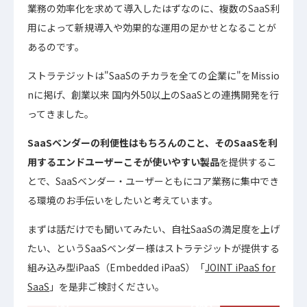
業務の効率化を求めて導入したはずなのに、複数のSaaS利
用によって新規導入や効果的な運用の足かせとなることが
あるのです。
ストラテジットは"SaaSのチカラを全ての企業に"をMissio
nに掲げ、創業以来 国内外50以上のSaaSとの連携開発を行
ってきました。
SaaSベンダーの利便性はもちろんのこと、そのSaaSを利
用するエンドユーザーこそが使いやすい製品
を提供するこ
とで、SaaSベンダー・ユーザーともにコア業務に集中でき
る環境のお手伝いをしたいと考えています。
まずは話だけでも聞いてみたい、自社SaaSの満足度を上げ
たい、というSaaSベンダー様はストラテジットが提供する
組み込み型iPaaS（Embedded iPaaS）「
JOINT iPaaS for
SaaS
」を是非ご検討ください。