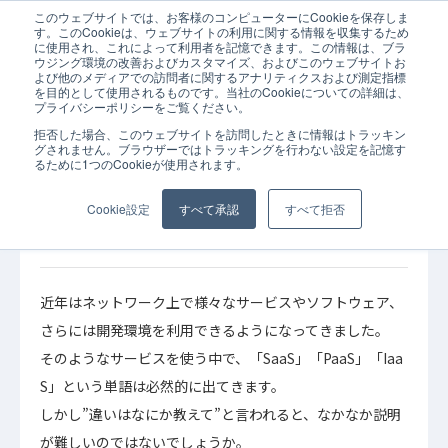
このウェブサイトでは、お客様のコンピューターにCookieを保存しま
ホーム
コラム
SaaS
「まとめると、SaaSとPaaSとIaaSってど
す。このCookieは、ウェブサイトの利用に関する情報を収集するため
に使用され、これによって利用者を記憶できます。この情報は、ブラ
ウジング環境の改善およびカスタマイズ、およびこのウェブサイトお
よび他のメディアでの訪問者に関するアナリティクスおよび測定指標
を目的として使用されるものです。当社のCookieについての詳細は、
プライバシーポリシーをご覧ください。
拒否した場合、このウェブサイトを訪問したときに情報はトラッキン
2021年03月23日
SaaS
コラム
グされません。ブラウザーではトラッキングを行わない設定を記憶す
るために1つのCookieが使用されます。
「まとめると、SaaSとPaaSとIaaSってどう違
うの？」 SaaS連携の専門家が分かりやすく解
Cookie設定
すべて承認
すべて拒否
説！
近年はネットワーク上で様々なサービスやソフトウェア、
さらには開発環境を利用できるようになってきました。
そのようなサービスを使う中で、「SaaS」「PaaS」「Iaa
S」という単語は必然的に出てきます。
しかし”違いはなにか教えて”と言われると、なかなか説明
が難しいのではないでしょうか。