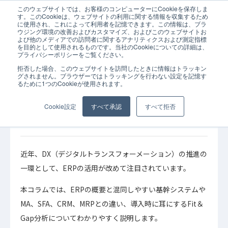
このウェブサイトでは、お客様のコンピューターにCookieを保存しま
ホーム
コラム
ERP
「ERPとは？」MA、SFA、CRM、MRPとの違
す。このCookieは、ウェブサイトの利用に関する情報を収集するため
に使用され、これによって利用者を記憶できます。この情報は、ブラ
ウジング環境の改善およびカスタマイズ、およびこのウェブサイトお
よび他のメディアでの訪問者に関するアナリティクスおよび測定指標
を目的として使用されるものです。当社のCookieについての詳細は、
プライバシーポリシーをご覧ください。
拒否した場合、このウェブサイトを訪問したときに情報はトラッキン
2022年06月15日
コラム
ERP
グされません。ブラウザーではトラッキングを行わない設定を記憶す
るために1つのCookieが使用されます。
「ERPとは？」MA、SFA、CRM、MRPとの違
いは？Fit&Gap分析とは？｜気になる用語を解
Cookie設定
すべて承認
すべて拒否
説！
近年、DX（デジタルトランスフォーメーション）の推進の
一環として、ERPの活用が改めて注目されています。
本コラムでは、ERPの概要と混同しやすい基幹システムや
MA、SFA、CRM、MRPとの違い、導入時に耳にするFit＆
Gap分析についてわかりやすく説明します。