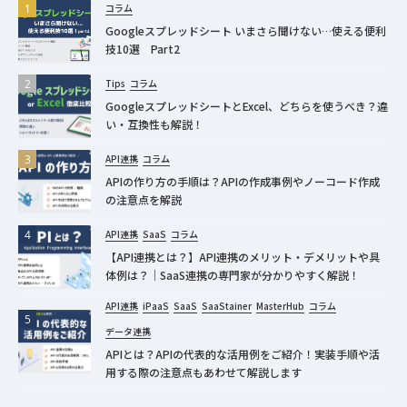
コラム
Googleスプレッドシート いまさら聞けない…使える便利
技10選 Part2
Tips
コラム
GoogleスプレッドシートとExcel、どちらを使うべき？違
い・互換性も解説！
API連携
コラム
APIの作り方の手順は？APIの作成事例やノーコード作成
の注意点を解説
API連携
SaaS
コラム
【API連携とは？】API連携のメリット・デメリットや具
体例は？｜SaaS連携の専門家が分かりやすく解説！
API連携
iPaaS
SaaS
SaaStainer
MasterHub
コラム
データ連携
APIとは？APIの代表的な活用例をご紹介！実装手順や活
用する際の注意点もあわせて解説します