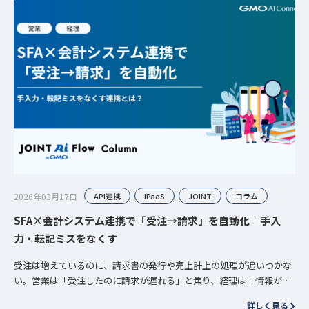
2026年03月17日
API連携
iPaaS
JOINT
コラム
SFA×会計システム連携で「受注→請求」を自動化｜手入
力・転記ミスをなくす
受注は増えているのに、請求書の発行や売上計上の処理が追いつかな
い。営業は「受注したのに請求が遅れる」と焦り、経理は「情報が揃
わない」と差し戻す——この摩擦は、SFAと会計システムがつながって
詳しく見る