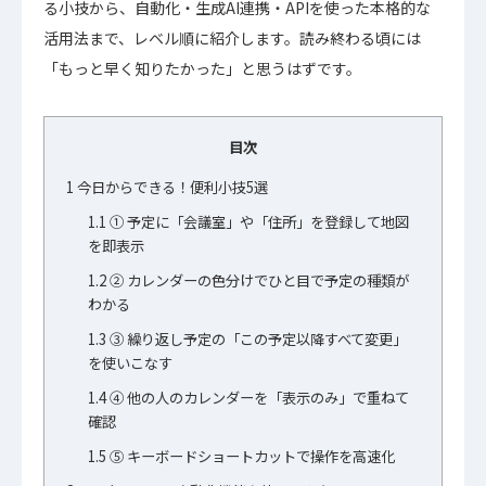
る小技から、自動化・生成AI連携・APIを使った本格的な
活用法まで、レベル順に紹介します。読み終わる頃には
「もっと早く知りたかった」と思うはずです。
目次
1
今日からできる！便利小技5選
1.1
① 予定に「会議室」や「住所」を登録して地図
を即表示
1.2
② カレンダーの色分けでひと目で予定の種類が
わかる
1.3
③ 繰り返し予定の「この予定以降すべて変更」
を使いこなす
1.4
④ 他の人のカレンダーを「表示のみ」で重ねて
確認
1.5
⑤ キーボードショートカットで操作を高速化