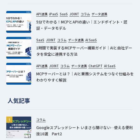
API連携
iPaaS
SaaS
JOINT
コラム
データ連携
5分でわかる！MCPとAPIの違い｜エンドポイント・認
証・データモデル
SaaS
JOINT
コラム
データ連携
AI SaaS
1時間で実装するMCPサーバー構築ガイド｜AIと自社デー
タを安全に連携する方法
API連携
JOINT
コラム
データ連携
ChatGPT
AI SaaS
MCPサーバーとは？｜AIと業務システムをつなぐ仕組みを
わかりやすく解説
人気記事
コラム
Googleスプレッドシート いまさら聞けない…使える便利
技10選 Part2