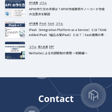
API連携
コラム
APIの作り方の手順は？APIの作成事例やノーコード作成
の注意点を解説
API連携
iPaaS
SaaS
コラム
iPaaS（Integration Platform as a Service）とは？Emb
edded iPaaS（組込み型iPaaS）とは？｜SaaS連携の専門
家が分かりやすく解説！
コラム
導入支援
ERP
NetSuiteによる内部統制の実現 ～初級編～
Contact