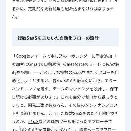
る実装が必要です。さらに有効期限が切れると通知が止ま
るため、定期的な更新処理も組み込まなければなりませ
ん。
複数SaaSをまたいだ自動化フローの設計
「Googleフォームで申し込み→カレンダーに予定追加→
参加者にGmailで自動返信→SalesforceのリードにもActiv
ityを記録」——このような複数のSaaSをまたぐフローを自
動化しようとすると、各SaaSのAPIを個別に叩き、エラー
ハンドリングを考え、データのマッピングを設計し、保守
し続ける必要があります。これを自分でゼロから組もうと
すると、開発工数はもちろん、その後のメンテナンスコス
トも見逃せません。こうした複数SaaSをまたぐ自動化を担
うのが、
iPaaS
などの連携ツールを使ったアプローチで
す。個々のAPIを直接叩く代わりに、設定ベースでフロー