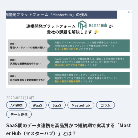
いないこ…
2023年01月14日
API連携
iPaaS
SaaS
MasterHub
コラム
データ連携
SaaS間のデータ連携を高品質かつ短納期で実現する「Mast
er Hub（マスターハブ）」とは？