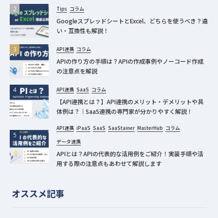
Tips
コラム
GoogleスプレッドシートとExcel、どちらを使うべき？違
い・互換性も解説！
API連携
コラム
APIの作り方の手順は？APIの作成事例やノーコード作成
の注意点を解説
API連携
SaaS
コラム
【API連携とは？】API連携のメリット・デメリットや具
体例は？｜SaaS連携の専門家が分かりやすく解説！
API連携
iPaaS
SaaS
SaaStainer
MasterHub
コラム
データ連携
APIとは？APIの代表的な活用例をご紹介！実装手順や活
用する際の注意点もあわせて解説します
オススメ記事