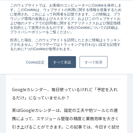
このウェブサイトでは、お客様のコンピューターにCookieを保存しま
ホーム
コラム
JOINT
SaaS
Tips
iPaaS
Googleカレ
す。このCookieは、ウェブサイトの利用に関する情報を収集するため
に使用され、これによって利用者を記憶できます。この情報は、ブラ
ウジング環境の改善およびカスタマイズ、およびこのウェブサイトお
よび他のメディアでの訪問者に関するアナリティクスおよび測定指標
を目的として使用されるものです。当社のCookieについての詳細は、
プライバシーポリシーをご覧ください。
拒否した場合、このウェブサイトを訪問したときに情報はトラッキン
2026年05月24
Tips
iPaaS
SaaS
JOINT
グされません。ブラウザーではトラッキングを行わない設定を記憶す
日
るために1つのCookieが使用されます。
コラム
Googleカレンダー活用術 生成AI連携からAPI自
Cookie設定
すべて承認
すべて拒否
動化まで｜今日からできる実践ガイド
Googleカレンダー、毎日使っているけれど「予定を入れ
るだけ」になっていませんか？
実はGoogleカレンダーは、設定の工夫や他ツールとの連
携によって、スケジュール管理の精度と業務効率を大きく
引き上げることができます。この記事では、今日すぐ試せ