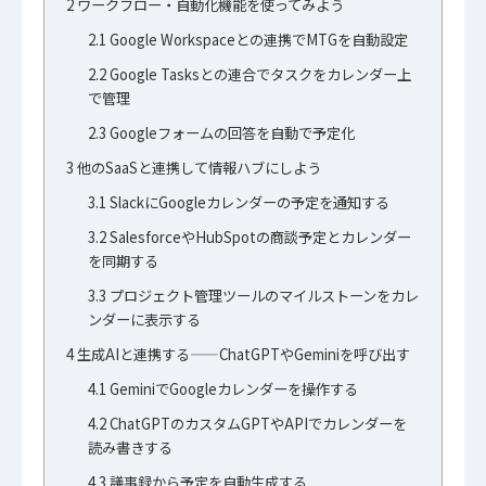
2
ワークフロー・自動化機能を使ってみよう
2.1
Google Workspaceとの連携でMTGを自動設定
2.2
Google Tasksとの連合でタスクをカレンダー上
で管理
2.3
Googleフォームの回答を自動で予定化
3
他のSaaSと連携して情報ハブにしよう
3.1
SlackにGoogleカレンダーの予定を通知する
3.2
SalesforceやHubSpotの商談予定とカレンダー
を同期する
3.3
プロジェクト管理ツールのマイルストーンをカレ
ンダーに表示する
4
生成AIと連携する——ChatGPTやGeminiを呼び出す
4.1
GeminiでGoogleカレンダーを操作する
4.2
ChatGPTのカスタムGPTやAPIでカレンダーを
読み書きする
4.3
議事録から予定を自動生成する