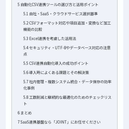
5
自動化CSV連携ツールの選び方と活用ポイント
5.1
自社・SaaS・クラウドサービス選択基準
5.2
CSVフォーマット対応や項目追加・変換など加工
機能の比較
5.3
Excel連携を考慮した活用法
5.4
セキュリティ・UTF-8やデータベース対応の注意
点
5.5
CSV連携自動化導入の成功ポイント
5.6
導入時によくある課題とその解決策
5.7
社内管理・複数システム統合・データ保存の効率
化事例
5.8
工数削減と継続的な最適化のためのチェックリス
ト
6
まとめ
7
SaaS連携基盤なら「JOINT」にお任せください