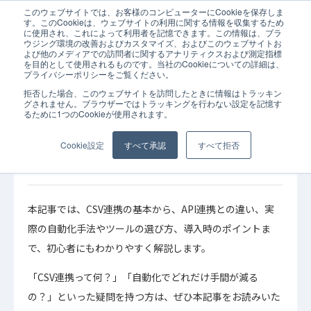
このウェブサイトでは、お客様のコンピューターにCookieを保存しま
ホーム
コラム
API連携
CSV連携
JOINT
面倒なく実現！CS
す。このCookieは、ウェブサイトの利用に関する情報を収集するため
に使用され、これによって利用者を記憶できます。この情報は、ブラ
ウジング環境の改善およびカスタマイズ、およびこのウェブサイトお
よび他のメディアでの訪問者に関するアナリティクスおよび測定指標
を目的として使用されるものです。当社のCookieについての詳細は、
プライバシーポリシーをご覧ください。
拒否した場合、このウェブサイトを訪問したときに情報はトラッキン
2025年11月19
API連携
JOINT
コラム
グされません。ブラウザーではトラッキングを行わない設定を記憶す
日
るために1つのCookieが使用されます。
CSV連携
面倒なく実現！CSV連携の自動化で手間を大幅
Cookie設定
すべて承認
すべて拒否
削減する方法
本記事では、CSV連携の基本から、API連携との違い、実
際の自動化手法やツールの選び方、導入時のポイントま
で、初心者にもわかりやすく解説します。
「CSV連携って何？」「自動化でどれだけ手間が減る
の？」といった疑問を持つ方は、ぜひ本記事をお読みいた