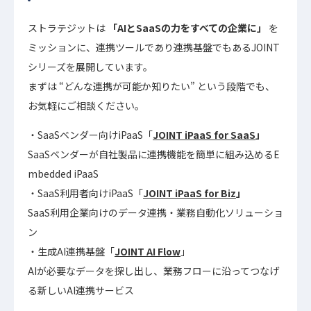
ストラテジットは
「AIとSaaSの力をすべての企業に」
を
ミッションに、連携ツールであり連携基盤でもあるJOINT
シリーズを展開しています。
まずは “どんな連携が可能か知りたい” という段階でも、
お気軽にご相談ください。
SaaSベンダー向けiPaaS「
JOINT iPaaS for SaaS
」
SaaSベンダーが自社製品に連携機能を簡単に組み込めるE
mbedded iPaaS
SaaS利用者向けiPaaS「
JOINT iPaaS for Biz
」
SaaS利用企業向けのデータ連携・業務自動化ソリューショ
ン
生成AI連携基盤「
JOINT AI Flow
」
AIが必要なデータを探し出し、業務フローに沿ってつなげ
る新しいAI連携サービス