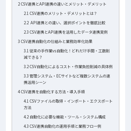
2
CSV連携とAPI連携の違いとメリット・デメリット
2.1
CSV連携のメリット・デメリットとは？
2.2
API連携との違い、選択ポイントを徹底比較
2.3
CSV連携とAPI連携を活用したデータ連携実例
3
CSV連携自動化の仕組みと業務効率化効果
3.1
従来の手作業vs自動化！どれだけ手間・工数削
減できる？
3.2
CSV自動化によるコスト・作業負担削減の具体例
3.3
管理システム・ECサイトなど複数システムの連
携活用シーン
4
CSV連携を自動化する方法・導入手順
4.1
CSVファイルの取得・インポート・エクスポート
方法
4.2
自動化に必要な機能・ツール・システム構成
4.3
CSV連携自動化の運用手順と業務フロー例