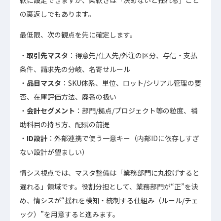
軟に設定できますが、柔軟さは「決めないと揺れる」こと
の裏返しでもあります。
最低限、次の観点を先に確定します。
取引先マスタ
：得意先/仕入先/外注の区分、与信・支払
条件、請求先の分岐、名寄せルール
品目マスタ
：SKU体系、単位、ロット/シリアル管理の要
否、在庫評価方法、廃番の扱い
会計セグメント
：部門/拠点/プロジェクト等の粒度、補
助科目の持ち方、配賦の前提
ID設計
：外部連携で使う一意キー（内部IDに依存しすぎ
ない設計が望ましい）
情シス視点では、マスタ整備は「業務部門に丸投げすると
遅れる」領域です。役割分担として、業務部門が“正”を決
め、情シスが“揺れを検知・統制する仕組み（ルール/チェ
ック）”を用意すると進みます。