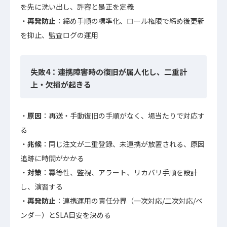
を先に洗い出し、許容と是正を定義
再発防止
：締め手順の標準化、ロール権限で締め後更新
を抑止、監査ログの運用
失敗4：連携障害時の復旧が属人化し、二重計
上・欠損が起きる
原因
：再送・手動復旧の手順がなく、場当たりで対応す
る
兆候
：同じ注文が二重登録、未連携が放置される、原因
追跡に時間がかかる
対策
：冪等性、監視、アラート、リカバリ手順を設計
し、演習する
再発防止
：連携運用の責任分界（一次対応/二次対応/ベ
ンダー）とSLA目安を決める