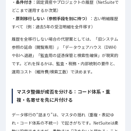
条件付き
：固定資産やプロジェクトの履歴（NetSuiteで
どこまで運用するか次第）
原則移行しない（参照手段を別に持つ）
：古い明細履歴
すべて（例：過去5年の受注明細を全件移す）
履歴を全移行しない場合の代替案としては、「旧システム
参照の延命（閲覧専用）」「データウェアハウス（DWH）
やBIへ退避」「監査用の証憑保管と検索性確保」が現実的
です。どれを採るかは、監査・税務・内部統制の要件と、
運用コスト（維持費/検索工数）で決めます。
マスタ整備が成否を分ける：コード体系・重
複・名寄せを先に片付ける
データ移行の“詰まり”は、マスタの揺れ（重複・表記ゆ
れ・コード体系の不統一）で起きがちです。NetSuiteは柔