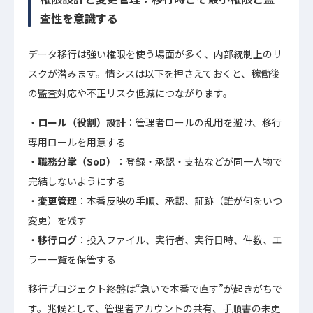
査性を意識する
データ移行は強い権限を使う場面が多く、内部統制上のリ
スクが潜みます。情シスは以下を押さえておくと、稼働後
の監査対応や不正リスク低減につながります。
ロール（役割）設計
：管理者ロールの乱用を避け、移行
専用ロールを用意する
職務分掌（SoD）
：登録・承認・支払などが同一人物で
完結しないようにする
変更管理
：本番反映の手順、承認、証跡（誰が何をいつ
変更）を残す
移行ログ
：投入ファイル、実行者、実行日時、件数、エ
ラー一覧を保管する
移行プロジェクト終盤は“急いで本番で直す”が起きがちで
す。兆候として、管理者アカウントの共有、手順書の未更