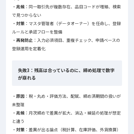
兆候
：同一取引先が複数存在、品目コードが増殖、検索
で見つからない
対策
：マスタ管理者（データオーナー）を任命し、登録
ルールと承認フローを整備
再発防止
：入力必須項目、重複チェック、申請ベースの
登録運用を定着化
失敗3：残高は合っているのに、締め処理で数字
が崩れる
原因
：税・丸め・評価方法、配賦、締め済期間の扱いが
未整理
兆候
：月次締めで差異が拡大、消込・繰延の処理が想定
と違う
対策
：差異が出る論点（税計算、在庫評価、外貨換算）