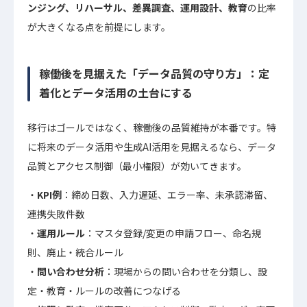
ンジング、リハーサル、差異調査、運用設計、教育
の比率
が大きくなる点を前提にします。
稼働後を見据えた「データ品質の守り方」：定
着化とデータ活用の土台にする
移行はゴールではなく、稼働後の品質維持が本番です。特
に将来のデータ活用や生成AI活用を見据えるなら、データ
品質とアクセス制御（最小権限）が効いてきます。
KPI例
：締め日数、入力遅延、エラー率、未承認滞留、
連携失敗件数
運用ルール
：マスタ登録/変更の申請フロー、命名規
則、廃止・統合ルール
問い合わせ分析
：現場からの問い合わせを分類し、設
定・教育・ルールの改善につなげる