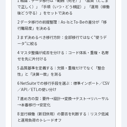
1
結論：データ移行は「範囲（何を）」「品質（どこま
で正しく）」「手順（いつ・どう検証）」「運用（稼働
後どう守る）」をセットで決める
2
データ移行の前提整理：As-IsとTo-Beの差分が「移
行難易度」を決める
3
まず決めるべき移行方針：全部移行ではなく“使うデ
ータ”に絞る
4
マスタ整備が成否を分ける：コード体系・重複・名寄
せを先に片付ける
5
品質基準を定義する：欠損・重複だけでなく「整合
性」と「決算一致」を測る
6
NetSuiteでの移行手段を選ぶ：標準インポート／CSV
／API／ETLの使い分け
7
進め方の型：要件→設計→変換→テスト→リハーサル
→本番移行→安定化
8
並行稼働（新旧併用）の要否を判断する：リスク低減
と運用負荷のトレードオフ