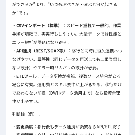
ができるか”より、“いつ選ぶべきか・選ぶと何が起きる
か”です。
CSVインポート（標準）
：スピード重視で一般的。作業
手順が明確で、再実行もしやすい。大量データでは性能と
エラー解析が課題になり得る。
API連携（REST/SOAP等）
：移行と同時に恒久連携へつ
なげやすい。冪等性（同じデータを再送しても二重登録し
ない設計）やエラー時リカバリの設計が必要。
ETLツール
：データ変換が複雑、複数ソース統合がある
場合に有効。運用費とスキル要件が上がるため、移行だけ
で終わらない前提（DWH/データ活用まで）なら投資合理
性が出やすい。
判断軸（例）：
変更頻度
：移行後もデータ連携が頻繁ならAPI/ETL寄り