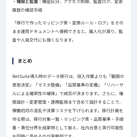
権限と監査
：機密区分、アクセス制御、監査ログ、変更
履歴の確認手順
「移行で作ったマッピング表・変換ルール・ログ」をその
まま運用ドキュメントへ接続できると、属人化が減り、監
査や人員交代にも強くなります。
まとめ
NetSuite導入時のデータ移行は、投入作業よりも「範囲の
意思決定」「マスタ整備」「品質基準の定義」「リハーサ
ルによる確実性の確保」で成否が決まります。さらに、権
限設計・変更管理・連携監視まで含めて設計することで、
稼働初月の混乱や決算リスクを下げられます。移行計画を
作る際は、移行対象一覧・マッピング表・品質基準・手順
書・責任分界を成果物として揃え、社内合意と実行可能性
を同時に高めるのが実務的です。