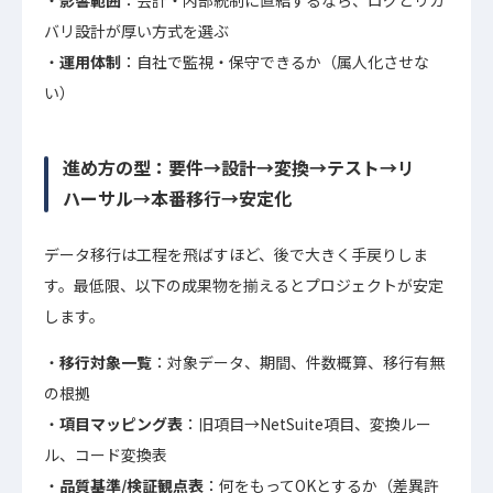
影響範囲
：会計・内部統制に直結するなら、ログとリカ
バリ設計が厚い方式を選ぶ
運用体制
：自社で監視・保守できるか（属人化させな
い）
進め方の型：要件→設計→変換→テスト→リ
ハーサル→本番移行→安定化
データ移行は工程を飛ばすほど、後で大きく手戻りしま
す。最低限、以下の成果物を揃えるとプロジェクトが安定
します。
移行対象一覧
：対象データ、期間、件数概算、移行有無
の根拠
項目マッピング表
：旧項目→NetSuite項目、変換ルー
ル、コード変換表
品質基準/検証観点表
：何をもってOKとするか（差異許