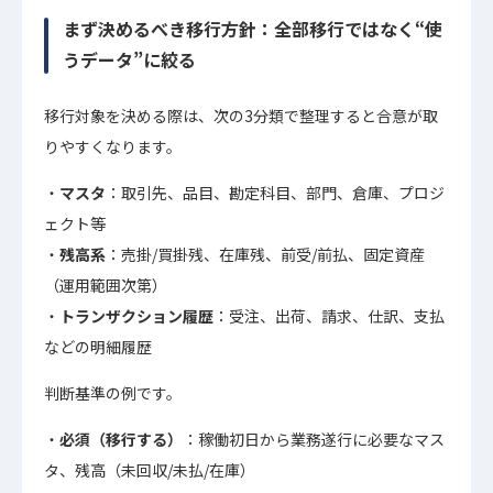
まず決めるべき移行方針：全部移行ではなく“使
うデータ”に絞る
移行対象を決める際は、次の3分類で整理すると合意が取
りやすくなります。
マスタ
：取引先、品目、勘定科目、部門、倉庫、プロジ
ェクト等
残高系
：売掛/買掛残、在庫残、前受/前払、固定資産
（運用範囲次第）
トランザクション履歴
：受注、出荷、請求、仕訳、支払
などの明細履歴
判断基準の例です。
必須（移行する）
：稼働初日から業務遂行に必要なマス
タ、残高（未回収/未払/在庫）