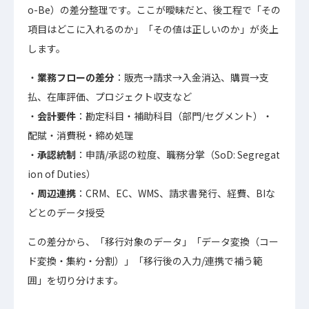
o-Be）の差分整理です。ここが曖昧だと、後工程で「その
項目はどこに入れるのか」「その値は正しいのか」が炎上
します。
業務フローの差分
：販売→請求→入金消込、購買→支
払、在庫評価、プロジェクト収支など
会計要件
：勘定科目・補助科目（部門/セグメント）・
配賦・消費税・締め処理
承認統制
：申請/承認の粒度、職務分掌（SoD: Segregat
ion of Duties）
周辺連携
：CRM、EC、WMS、請求書発行、経費、BIな
どとのデータ授受
この差分から、「移行対象のデータ」「データ変換（コー
ド変換・集約・分割）」「移行後の入力/連携で補う範
囲」を切り分けます。