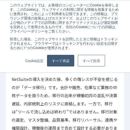
このウェブサイトでは、お客様のコンピューターにCookieを保存しま
ホーム
コラム
ERP
NetSuiteデータ移行を成功させるポイント
す。このCookieは、ウェブサイトの利用に関する情報を収集するため
に使用され、これによって利用者を記憶できます。この情報は、ブラ
ウジング環境の改善およびカスタマイズ、およびこのウェブサイトお
よび他のメディアでの訪問者に関するアナリティクスおよび測定指標
を目的として使用されるものです。当社のCookieについての詳細は、
プライバシーポリシーをご覧ください。
拒否した場合、このウェブサイトを訪問したときに情報はトラッキン
2026年03月25日
コラム
ERP
グされません。ブラウザーではトラッキングを行わない設定を記憶す
るために1つのCookieが使用されます。
NetSuiteデータ移行を成功させるポイント｜範
囲・品質・リハーサル・運用
Cookie設定
すべて承認
すべて拒否
NetSuiteの導入を決めた後、多くの情シスが不安を感じる
のが「データ移行」です。会計や販売、在庫など業務の中
核データを扱うため、移行の出来が稼働初月の混乱や決算
遅延、内部統制上のリスクに直結します。一方で、移行
は“ツールで流し込めば終わり”ではありません。移行対象
の選定、マスタ整備、品質基準、移行リハーサル、連携や
権限設計、稼働後の運用まで含めて設計する必要がありま