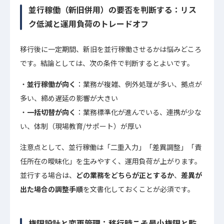
並行稼働（新旧併用）の要否を判断する：リス
ク低減と運用負荷のトレードオフ
移行後に一定期間、新旧を並行稼働させるかは悩みどころ
です。結論としては、次の条件で判断するとよいです。
並行稼働が向く
：業務が複雑、例外処理が多い、拠点が
多い、締め遅延の影響が大きい
一括切替が向く
：業務標準化が進んでいる、連携が少な
い、体制（現場教育/サポート）が厚い
注意点として、並行稼働は「二重入力」「差異調整」「責
任所在の曖昧化」を生みやすく、運用負荷が上がります。
並行する場合は、
どの業務をどちらが正とするか
、
差異が
出た場合の調整手順
を文書化しておくことが必須です。
権限設計と変更管理：移行時こそ最小権限と監