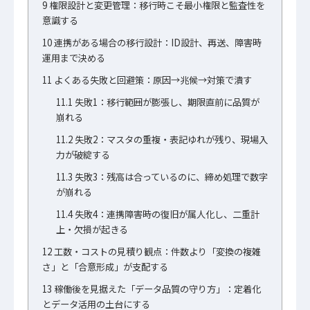
9
権限設計と変更管理：移行時こそ最小権限と監査性を
意識する
10
連携がある場合の移行設計：ID設計、再送、障害時
運用まで決める
11
よくある失敗と回避策：原因→兆候→対策で潰す
11.1
失敗1：移行範囲が膨張し、期限直前に品質が
崩れる
11.2
失敗2：マスタの重複・表記ゆれが残り、現場入
力が破綻する
11.3
失敗3：残高は合っているのに、締め処理で数字
が崩れる
11.4
失敗4：連携障害時の復旧が属人化し、二重計
上・欠損が起きる
12
工数・コストの見積り観点：件数より「変換の複雑
さ」と「合意形成」が支配する
13
稼働後を見据えた「データ品質の守り方」：定着化
とデータ活用の土台にする