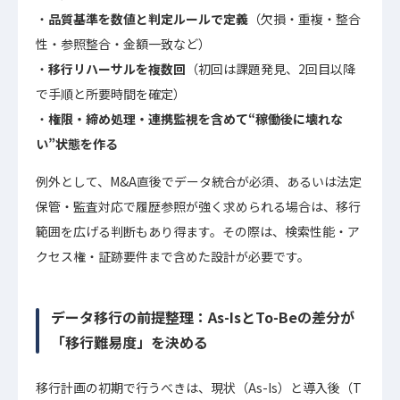
品質基準を数値と判定ルールで定義
（欠損・重複・整合
性・参照整合・金額一致など）
移行リハーサルを複数回
（初回は課題発見、2回目以降
で手順と所要時間を確定）
権限・締め処理・連携監視を含めて“稼働後に壊れな
い”状態を作る
例外として、M&A直後でデータ統合が必須、あるいは法定
保管・監査対応で履歴参照が強く求められる場合は、移行
範囲を広げる判断もあり得ます。その際は、検索性能・ア
クセス権・証跡要件まで含めた設計が必要です。
データ移行の前提整理：As-IsとTo-Beの差分が
「移行難易度」を決める
移行計画の初期で行うべきは、現状（As-Is）と導入後（T