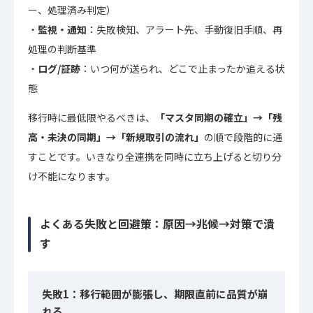
ー、処理済み判定）
監視・通知
：失敗検知、アラート先、手動復旧手順、再
処理の判断基準
ログ/証跡
：いつ何が送られ、どこで止まったか追える状
態
移行時に最低限やるべきは、
「マスタ同期の確立」→「残
高・未決の同期」→「新規取引の流れ」
の順で段階的に通
すことです。いきなり全連携を同時に立ち上げると切り分
け不能になります。
よくある失敗と回避策：原因→兆候→対策で潰
す
失敗1：移行範囲が膨張し、期限直前に品質が崩
れる