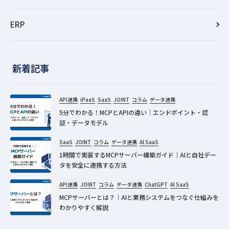
ERP
新着記事
API連携
iPaaS
SaaS
JOINT
コラム
データ連携
5分でわかる！MCPとAPIの違い｜エンドポイント・認
証・データモデル
SaaS
JOINT
コラム
データ連携
AI SaaS
1時間で実装するMCPサーバー構築ガイド｜AIと自社デー
タを安全に連携する方法
API連携
JOINT
コラム
データ連携
ChatGPT
AI SaaS
MCPサーバーとは？｜AIと業務システムをつなぐ仕組みを
わかりやすく解説