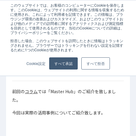
このウェブサイトでは、お客様のコンピューターにCookieを保存しま
ホーム
コラム
API連携
MasterHub
SaaS
SaaStainer
iP
す。このCookieは、ウェブサイトの利用に関する情報を収集するため
に使用され、これによって利用者を記憶できます。この情報は、ブラ
ウジング環境の改善およびカスタマイズ、およびこのウェブサイトお
よび他のメディアでの訪問者に関するアナリティクスおよび測定指標
を目的として使用されるものです。当社のCookieについての詳細は、
プライバシーポリシーをご覧ください。
拒否した場合、このウェブサイトを訪問したときに情報はトラッキン
2023年01
API連携
iPaaS
SaaS
SaaStainer
グされません。ブラウザーではトラッキングを行わない設定を記憶す
月14日
るために1つのCookieが使用されます。
MasterHub
コラム
データ連携
SaaS間のデータ連携を実現する「Master
Cookie設定
すべて承認
すべて拒否
Hub（マスターハブ）」の活用事例
前回の
コラム
では「Master Hub」のご紹介を致しまし
た。
今回は実際の活用事例についてご紹介致します。