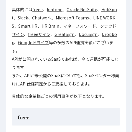
具体的には
freee
、
kintone
、
Oracle NetSuite
、
HubSpo
t
、
Slack
、
Chatwork
、
Microsoft Teams
、
LINE WORK
S
、
Smart HR
、
HR Brain
、
マネーフォワード
、
クラウド
サイン
、
freeeサイン
、
GreatSign
、
DocuSign
、
Dropbo
x
、
Googleドライブ
等の多数のAPI連携実績がございま
す。
APIが公開されているSaaSであれば、全て連携が可能にな
ります。
また、APIが未公開のSaaSについても、SaaSベンダー様向
けにAPI仕様策定からご支援しております。
具体的な企業様ごとの活用事例が以下となります。
freee