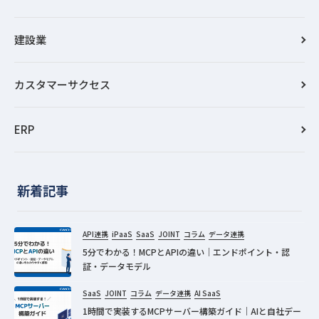
建設業
カスタマーサクセス
ERP
新着記事
API連携
iPaaS
SaaS
JOINT
コラム
データ連携
5分でわかる！MCPとAPIの違い｜エンドポイント・認
証・データモデル
SaaS
JOINT
コラム
データ連携
AI SaaS
1時間で実装するMCPサーバー構築ガイド｜AIと自社デー