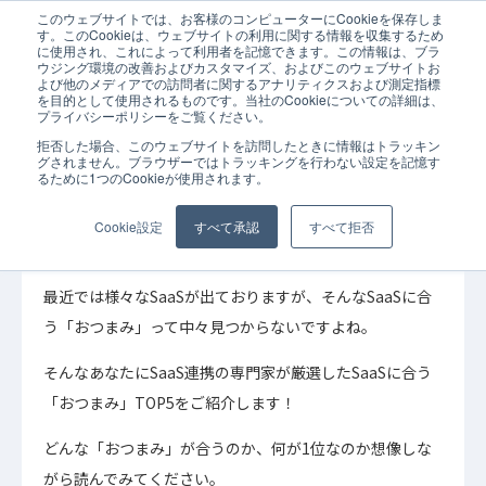
このウェブサイトでは、お客様のコンピューターにCookieを保存しま
ホーム
コラム
SaaSに合う「おつまみ」TOP5！ SaaS連携の専門家
す。このCookieは、ウェブサイトの利用に関する情報を収集するため
に使用され、これによって利用者を記憶できます。この情報は、ブラ
ウジング環境の改善およびカスタマイズ、およびこのウェブサイトお
よび他のメディアでの訪問者に関するアナリティクスおよび測定指標
を目的として使用されるものです。当社のCookieについての詳細は、
プライバシーポリシーをご覧ください。
拒否した場合、このウェブサイトを訪問したときに情報はトラッキン
2021年04月01日
コラム
グされません。ブラウザーではトラッキングを行わない設定を記憶す
るために1つのCookieが使用されます。
SaaSに合う「おつまみ」TOP5！ SaaS連携の
専門家が厳選！
Cookie設定
すべて承認
すべて拒否
最近では様々なSaaSが出ておりますが、そんなSaaSに合
う「おつまみ」って中々見つからないですよね。
そんなあなたにSaaS連携の専門家が厳選したSaaSに合う
「おつまみ」TOP5をご紹介します！
どんな「おつまみ」が合うのか、何が1位なのか想像しな
がら読んでみてください。