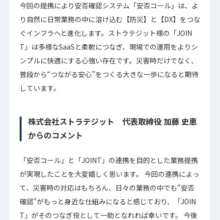
今回の提携により安否確認システム「安否コール」は、よ
り自然に日常業務の中に溶け込む【防災】と【DX】をつな
ぐインフラへと進化します。ストラテジット様の「JOIN
T」は多様なSaaSと柔軟につなぎ、現場での運用をよりシ
ンプルに快適にする心強い存在です。災害時だけでなく、
普段から“つながる安心”をつくる大きな一歩になると期待
しています。
株式会社ストラテジット 代表取締役 加藤 史恵
からのコメント
「安否コール」と「JOINT」の連携を目的とした業務提携
が実現したことを大変嬉しく思います。 今回の連携によっ
て、災害時の対応はもちろん、日々の業務の中でも"安否
確認"がもっと身近な仕組みになると感じており、「JOIN
T」がそのつなぎ役として一助となれれば幸いです。 今後