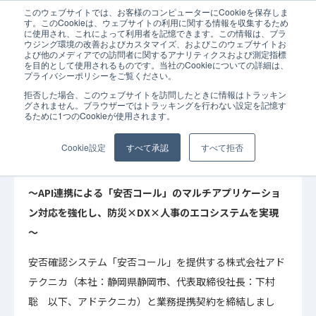
このウェブサイトでは、お客様のコンピューターにCookieを保存しま
ホーム
お知らせ
「安否コール」を提供するアドテクニカと業務提携
す。このCookieは、ウェブサイトの利用に関する情報を収集するため
に使用され、これによって利用者を記憶できます。この情報は、ブラ
ウジング環境の改善およびカスタマイズ、およびこのウェブサイトお
よび他のメディアでの訪問者に関するアナリティクスおよび測定指標
を目的として使用されるものです。当社のCookieについての詳細は、
プライバシーポリシーをご覧ください。
拒否した場合、このウェブサイトを訪問したときに情報はトラッキン
2025年08月05日
お知らせ
グされません。ブラウザーではトラッキングを行わない設定を記憶す
るために1つのCookieが使用されます。
「安否コール」を提供するアドテクニカと業務
提携
Cookie設定
すべて承認
すべて拒否
～API連携による「安否コール」のマルチアプリケーショ
ン対応を強化し、防災×DX×人事のエコシステムを実現
～
安否確認システム「安否コール」を提供する株式会社アド
テクニカ（本社：静岡県静岡市、代表取締役社長：下村
聡 以下、アドテクニカ）と業務提携契約を締結しまし