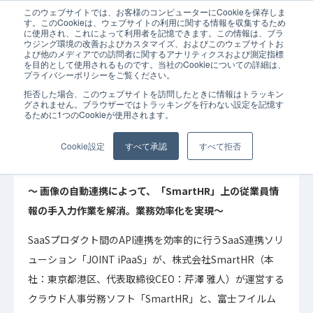
このウェブサイトでは、お客様のコンピューターにCookieを保存しま
ホーム
お知らせ
「SmartHR」と「FUJIFILM IWpro」が「JOINT 
す。このCookieは、ウェブサイトの利用に関する情報を収集するため
に使用され、これによって利用者を記憶できます。この情報は、ブラ
ウジング環境の改善およびカスタマイズ、およびこのウェブサイトお
よび他のメディアでの訪問者に関するアナリティクスおよび測定指標
を目的として使用されるものです。当社のCookieについての詳細は、
プライバシーポリシーをご覧ください。
拒否した場合、このウェブサイトを訪問したときに情報はトラッキン
2025年08月22日
お知らせ
グされません。ブラウザーではトラッキングを行わない設定を記憶す
るために1つのCookieが使用されます。
「SmartHR」と「FUJIFILM IWpro」が
「JOINT iPaaS」を活用し、データ連携を開始
Cookie設定
すべて承認
すべて拒否
～ 画像の自動連携によって、「SmartHR」上の従業員情
報の手入力作業を解消。業務効率化を実現～
SaaSプロダクト間のAPI連携を効率的に行うSaaS連携ソリ
ューション「JOINT iPaaS」が、株式会社SmartHR（本
社：東京都港区、代表取締役CEO：芹澤 雅人）が運営する
クラウド人事労務ソフト「SmartHR」と、富士フイルム