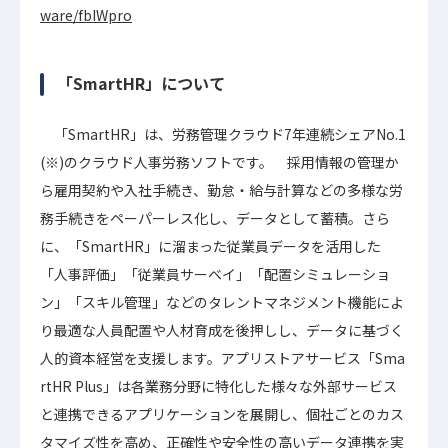
ware/fbIWpro
「SmartHR」について
「SmartHR」は、労務管理クラウド7年連続シェアNo.1
(※)のクラウド人事労務ソフトです。 採用情報の管理か
ら雇用契約や入社手続き、勤怠・給与計算などの多様な労
務手続きをペーパーレス化し、データとして蓄積。さら
に、「SmartHR」に溜まった従業員データを活用した
「人事評価」「従業員サーベイ」「配置シミュレーショ
ン」「スキル管理」などのタレントマネジメント機能によ
り最適な人員配置や人材育成を後押しし、データに基づく
人的資本経営を支援します。アプリストアサービス「Sma
rtHR Plus」は各業務分野に特化した様々な外部サービス
と連携できるアプリケーションを展開し、個社ごとのカス
タマイズ性を高め、正確性や安全性の高いデータ連携を実