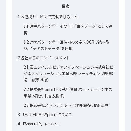
目次
1
本連携サービスで実現できること
1.1
連携パターン①：そのまま“画像データ”として連
携
1.2
連携パターン②：画像内の文字をOCRで読み取
り、“テキストデータ”を連携
2
各社からのエンドースメント
2.1
富士フイルムビジネスイノベーション株式会社ビ
ジネスソリューション事業本部 マーケティング部 部
長 瀧澤 基 氏
2.2
株式会社SmartHR 執行役員 パートナービジネス
事業本部長 中尾 友樹 氏
2.3
株式会社ストラテジット 代表取締役 加藤 史恵
3
「FUJIFILM IWpro」について
4
「SmartHR」について