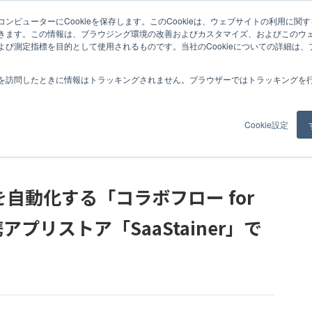
ンピューターにCookieを保存します。このCookieは、ウェブサイトの利用に関
ロー for ClimberCloud」が連携アプリストア「SaaStainer」でリリース
きます。この情報は、ブラウジング環境の改善およびカスタマイズ、およびこのウ
よび測定指標を目的として使用されるものです。当社のCookieについての詳細は
紹介
事例
コラム
お知らせ
私たちについて
採用情報
を訪問したときに情報はトラッキングされません。ブラウザーではトラッキングを
Cookie設定
自動化する「コラボフロー for
連携アプリストア「SaaStainer」で