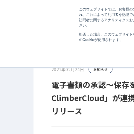
無料診断
このウェブサイトでは、お客様のコ
ホーム
お知らせ
電子書類の承認〜保存を自動化する「コラボフ
れ、これによって利用者を記憶で
訪問者に関するアナリティクスお
サービス
さい。
拒否した場合、このウェブサイト
のCookieが使用されます。
2021年02月24日
お知らせ
電子書類の承認〜保存を
ClimberCloud」が
リリース