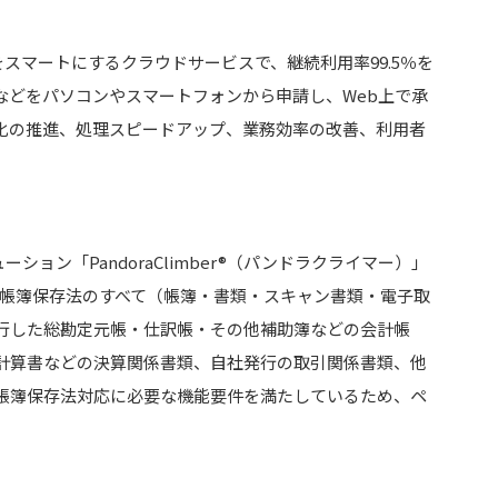
をスマートにするクラウドサービスで、継続利用率99.5％を
などをパソコンやスマートフォンから申請し、Web上で承
化の推進、処理スピードアップ、業務効率の改善、利用者
。
ューション「PandoraClimber®（パンドラクライマー）」
子帳簿保存法のすべて（帳簿・書類・スキャン書類・電子取
行した総勘定元帳・仕訳帳・その他補助簿などの会計帳
計算書などの決算関係書類、自社発行の取引関係書類、他
帳簿保存法対応に必要な機能要件を満たしているため、ペ