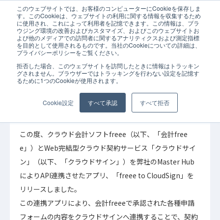
このウェブサイトでは、お客様のコンピューターにCookieを保存しま
ホーム
お知らせ
無料連携アプリ「freee to CloudSign」をリリース
す。このCookieは、ウェブサイトの利用に関する情報を収集するため
に使用され、これによって利用者を記憶できます。この情報は、ブラ
ウジング環境の改善およびカスタマイズ、およびこのウェブサイトお
よび他のメディアでの訪問者に関するアナリティクスおよび測定指標
を目的として使用されるものです。当社のCookieについての詳細は、
プライバシーポリシーをご覧ください。
拒否した場合、このウェブサイトを訪問したときに情報はトラッキン
2021年02月02日
お知らせ
グされません。ブラウザーではトラッキングを行わない設定を記憶す
るために1つのCookieが使用されます。
無料連携アプリ「freee to CloudSign」をリ
リース
Cookie設定
すべて承認
すべて拒否
この度、クラウド会計ソフトfreee（以下、「会計free
e」）とWeb完結型クラウド契約サービス「クラウドサイ
ン」（以下、「クラウドサイン」）を弊社のMaster Hub
によりAPI連携させたアプリ、「freee to CloudSign」を
リリースしました。
この連携アプリにより、会計freeeで承認された各種申請
フォームの内容をクラウドサインへ連携することで、契約