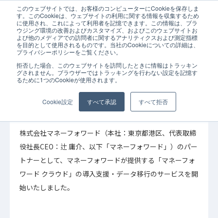
このウェブサイトでは、お客様のコンピューターにCookieを保存しま
ホーム
お知らせ
マネーフォワード クラウド導入支援サービス開始のお
す。このCookieは、ウェブサイトの利用に関する情報を収集するため
に使用され、これによって利用者を記憶できます。この情報は、ブラ
ウジング環境の改善およびカスタマイズ、およびこのウェブサイトお
よび他のメディアでの訪問者に関するアナリティクスおよび測定指標
を目的として使用されるものです。当社のCookieについての詳細は、
プライバシーポリシーをご覧ください。
拒否した場合、このウェブサイトを訪問したときに情報はトラッキン
2023年07月18日
お知らせ
グされません。ブラウザーではトラッキングを行わない設定を記憶す
るために1つのCookieが使用されます。
マネーフォワード クラウド導入支援サービス開
始のお知らせ
Cookie設定
すべて承認
すべて拒否
株式会社マネーフォワード（本社：東京都港区、代表取締
役社長CEO：辻 庸介、以下「マネーフォワード」）のパー
トナーとして、マネーフォワードが提供する「マネーフォ
ワード クラウド」の導入支援・データ移行のサービスを開
始いたしました。