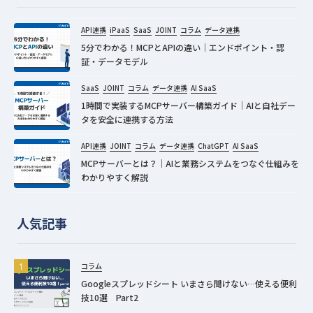
API連携
iPaaS
SaaS
JOINT
コラム
データ連携
5分でわかる！MCPとAPIの違い｜エンドポイント・認
証・データモデル
SaaS
JOINT
コラム
データ連携
AI SaaS
1時間で実装するMCPサーバー構築ガイド｜AIと自社デー
タを安全に連携する方法
API連携
JOINT
コラム
データ連携
ChatGPT
AI SaaS
MCPサーバーとは？｜AIと業務システムをつなぐ仕組みを
わかりやすく解説
人気記事
コラム
Googleスプレッドシート いまさら聞けない…使える便利
技10選 Part2