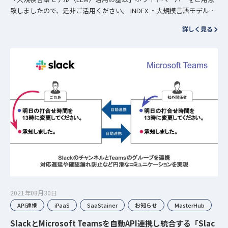
致しましたので、是非ご活用ください。 INDEX ・大規模言語モデル
（LLM）とは？ ・企業ごとにLLMをチューニング…
詳しく見る
2021年08月30日
API連携
iPaaS
SaaStainer
お知らせ
MasterHub
SlackとMicrosoft Teamsを自動API連携し統合する「Slac