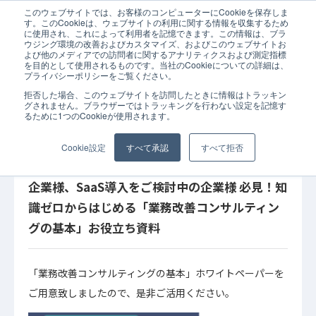
このウェブサイトでは、お客様のコンピューターにCookieを保存しま
ホーム
コラム
API連携
CSV連携
ERP
SaaS
データ連携
す。このCookieは、ウェブサイトの利用に関する情報を収集するため
に使用され、これによって利用者を記憶できます。この情報は、ブラ
ウジング環境の改善およびカスタマイズ、およびこのウェブサイトお
よび他のメディアでの訪問者に関するアナリティクスおよび測定指標
を目的として使用されるものです。当社のCookieについての詳細は、
プライバシーポリシーをご覧ください。
拒否した場合、このウェブサイトを訪問したときに情報はトラッキン
2023年
API連携
SaaS
コラム
データ連携
グされません。ブラウザーではトラッキングを行わない設定を記憶す
03月29
るために1つのCookieが使用されます。
CSV連携
ワークフロー
日
業務改善コンサルティング
ERP
Cookie設定
すべて承認
すべて拒否
業務改善コンサルティングとは？DXを進めたい
企業様、SaaS導入をご検討中の企業様 必見！知
識ゼロからはじめる「業務改善コンサルティン
グの基本」お役立ち資料
「業務改善コンサルティングの基本」ホワイトペーパーを
ご用意致しましたので、是非ご活用ください。