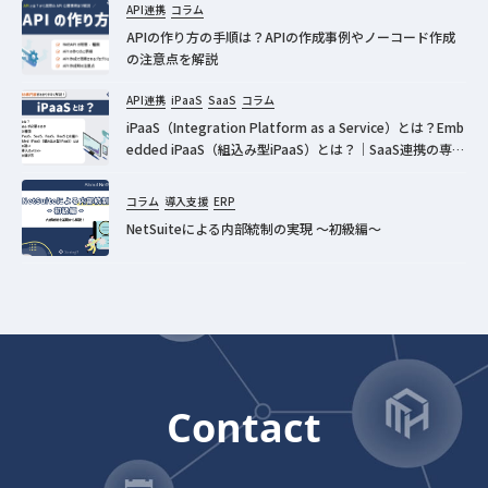
API連携
コラム
APIの作り方の手順は？APIの作成事例やノーコード作成
の注意点を解説
API連携
iPaaS
SaaS
コラム
iPaaS（Integration Platform as a Service）とは？Emb
edded iPaaS（組込み型iPaaS）とは？｜SaaS連携の専門
家が分かりやすく解説！
コラム
導入支援
ERP
NetSuiteによる内部統制の実現 ～初級編～
Contact