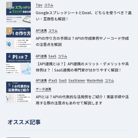
Tips
コラム
GoogleスプレッドシートとExcel、どちらを使うべき？違
い・互換性も解説！
API連携
コラム
APIの作り方の手順は？APIの作成事例やノーコード作成
の注意点を解説
API連携
SaaS
コラム
【API連携とは？】API連携のメリット・デメリットや具
体例は？｜SaaS連携の専門家が分かりやすく解説！
API連携
iPaaS
SaaS
SaaStainer
MasterHub
コラム
データ連携
APIとは？APIの代表的な活用例をご紹介！実装手順や活
用する際の注意点もあわせて解説します
オススメ記事