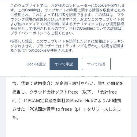
このウェブサイトでは、お客様のコンピューターにCookieを保存しま
ホーム
お知らせ
「PCA固定資産 to freee（β）」をリリース
す。このCookieは、ウェブサイトの利用に関する情報を収集するため
に使用され、これによって利用者を記憶できます。この情報は、ブラ
ウジング環境の改善およびカスタマイズ、およびこのウェブサイトお
よび他のメディアでの訪問者に関するアナリティクスおよび測定指標
を目的として使用されるものです。当社のCookieについての詳細は、
プライバシーポリシーをご覧ください。
拒否した場合、このウェブサイトを訪問したときに情報はトラッキン
2021年01月27日
お知らせ
グされません。ブラウザーではトラッキングを行わない設定を記憶す
るために1つのCookieが使用されます。
「PCA固定資産 to freee（β）」をリリース
Cookie設定
すべて承認
すべて拒否
この度、リベロ・コンサルティング社（本社：東京都三鷹
市、代表：武内俊介）が企画・設計を行い、弊社が開発を
担当し、クラウド会計ソフトfreee（以下、「会計free
e」）とPCA固定資産を弊社のMaster HubによりAPI連携
させた「PCA固定資産 to freee（β）」をリリースしまし
た。