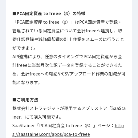
■PCA固定資産 to freee（β）の特徴
「PCA固定資産 to freee（β）」はPCA固定資産で登録・
管理されている固定資産について会計freeeへ連携し、取
得仕訳登録や減価償却費の計上作業をスムーズに行うこと
ができます。
API連携により、任意のタイミングでPCA固定資産から会
計freeeに当該月次仕訳データを登録することができるた
め、会計freeeへの転記やCSVアップロード作業の削減が可
能となります。
■ご利用方法
株式会社ストラテジットが運用するアプリストア「SaaSta
iner」にて購入可能です。
SaaStainer「PCA固定資産 to freee（β）」ページ：
http
s://saastainer.com/apps/pca-to-freee