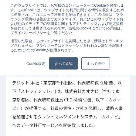
このウェブサイトでは、お客様のコンピューターにCookieを保存しま
ホーム
お知らせ
SaaS
導入支援
カオナビデータ移行サービス
す。このCookieは、ウェブサイトの利用に関する情報を収集するため
に使用され、これによって利用者を記憶できます。この情報は、ブラ
ウジング環境の改善およびカスタマイズ、およびこのウェブサイトお
よび他のメディアでの訪問者に関するアナリティクスおよび測定指標
を目的として使用されるものです。当社のCookieについての詳細は、
プライバシーポリシーをご覧ください。
拒否した場合、このウェブサイトを訪問したときに情報はトラッキン
2021年08月10日
SaaS
お知らせ
導入支援
グされません。ブラウザーではトラッキングを行わない設定を記憶す
るために1つのCookieが使用されます。
カオナビデータ移行サービス提供開始
Cookie設定
すべて承認
すべて拒否
SaaS事業者様向けAPI連携開発を展開する株式会社ストラ
テジット(本社：東京都千代田区、代表取締役 立原 圭、以
下「ストラテジット」)は、株式会社カオナビ（本社：東
京都港区、代表取締役社長 CEO 柳橋 仁機、以下「カオナ
ビ」）が提供する、社員の個性・才能を発掘し、戦略人事
を加速させるタレントマネジメントシステム「カオナビ」
へのデータ移行サービスを開始致しました。