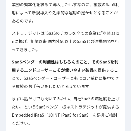
業務の効率化を求めて導入したはずなのに、複数のSaaS利
用によって新規導入や効果的な運用の足かせとなることが
あるのです。
ストラテジットは"SaaSのチカラを全ての企業に"をMissio
nに掲げ、創業以来 国内外50以上のSaaSとの連携開発を行
ってきました。
SaaSベンダーの利便性はもちろんのこと、そのSaaSを利
用するエンドユーザーこそが使いやすい製品
を提供するこ
とで、SaaSベンダー・ユーザーともにコア業務に集中でき
る環境のお手伝いをしたいと考えています。
まずは話だけでも聞いてみたい、自社SaaSの満足度を上げ
たい、というSaaSベンダー様はストラテジットが提供する
Embedded iPaaS「
JOINT iPaaS for SaaS
」を是非ご検討
ください。