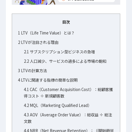
目次
1
LTV（Life Time Value）とは？
2
LTVが注目される理由
2.1
サブスクリプション型ビジネスの急増
2.2
人口減少、サービスの過多による市場の飽和
3
LTVの計算方法
4
LTVに関連する指標の簡単な説明
4.1
CAC（Customer Acquisition Cost）：総顧客獲
得コスト ÷ 新規顧客数
4.2
MQL（Marketing Qualified Lead）
4.3
AOV（Average Order Value）：総収益 ÷ 総注
文数
4.4
NRR（Net Revenue Retention）：（(開始時M