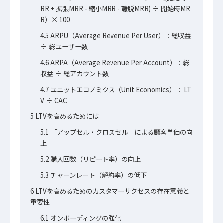
RR + 拡張MRR - 縮小MRR - 離脱MRR) ÷ 開始時MR
R）× 100
4.5
ARPU（Average Revenue Per User）：総収益
÷ 総ユーザー数
4.6
ARPA（Average Revenue Per Account）：総
収益 ÷ 総アカウント数
4.7
ユニットエコノミクス（Unit Economics）： LT
V ÷ CAC
5
LTVを高めるためには
5.1
「アップセル・クロスセル」による顧客単価の向
上
5.2
購入回数（リピート率）の向上
5.3
チャーンレート（解約率）の低下
6
LTVを高めるためのカスタマーサクセスの存在意義と
重要性
6.1
オンボーディングの強化