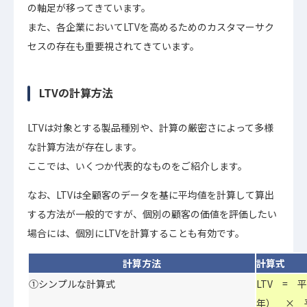
の軸足が移ってきています。
また、各企業においてLTVを高めるためのカスタマーサク
セスの存在も重要視されてきています。
LTVの計算方法
LTVは対象とする製品種別や、計算の厳密さによって多様
な計算方法が存在します。
ここでは、いくつか代表的なものをご紹介します。
なお、LTVは全顧客のデータを基に平均値を計算して算出
する方法が一般的ですが、個別の顧客の価値を評価したい
場合には、個別にLTVを計算することも有効です。
計算方法
計算式
①シンプルな計算式
LTV =
年） × 