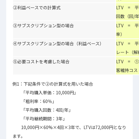
②利益ベースでの計算式
LTV =
回数（回/
③サブスクリプション型の場合
LTV =
率）
④サブスクリプション型の場合（利益ベース）
LTV =
レート（解
⑤必要コストを考慮した場合
LTV =
客維持コス
例1：下記条件で②の計算式を用いた場合
「平均購入単価：10,000円」
「粗利率：60％」
「平均購入回数：4回/年」
「平均継続期間：3年」
10,000円×60%×4回×3年で、LTVは72,000円となり
ます。