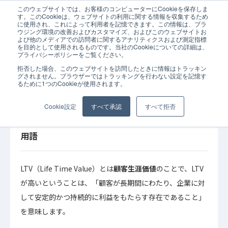
このウェブサイトでは、お客様のコンピューターにCookieを保存しま
ホーム
コラム
カスタマーサクセス
LTV（ライフ・タイム・バリ
す。このCookieは、ウェブサイトの利用に関する情報を収集するため
に使用され、これによって利用者を記憶できます。この情報は、ブラ
ウジング環境の改善およびカスタマイズ、およびこのウェブサイトお
よび他のメディアでの訪問者に関するアナリティクスおよび測定指標
を目的として使用されるものです。当社のCookieについての詳細は、
プライバシーポリシーをご覧ください。
拒否した場合、このウェブサイトを訪問したときに情報はトラッキン
2024年05月17日
コラム
カスタマーサクセス
グされません。ブラウザーではトラッキングを行わない設定を記憶す
るために1つのCookieが使用されます。
LTV（ライフ・タイム・バリュー）とは？
チャーンレート改善のためのデータ分析につい
Cookie設定
すべて承認
すべて拒否
て学ぶ｜いまさら聞けないカスタマーサクセス
用語
LTV（Life Time Value）とは
顧客生涯価値
のことで、LTV
が高いということは、「顧客が長期間にわたり、企業に対
して安定的かつ持続的に利益をもたらす存在であること」
を意味します。