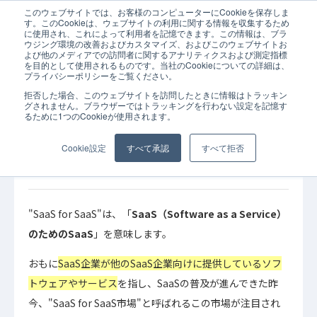
このウェブサイトでは、お客様のコンピューターにCookieを保存しま
ホーム
コラム
JOINT
SaaS
iPaaS
SaaS for SaaS
す。このCookieは、ウェブサイトの利用に関する情報を収集するため
に使用され、これによって利用者を記憶できます。この情報は、ブラ
ウジング環境の改善およびカスタマイズ、およびこのウェブサイトお
よび他のメディアでの訪問者に関するアナリティクスおよび測定指標
を目的として使用されるものです。当社のCookieについての詳細は、
プライバシーポリシーをご覧ください。
拒否した場合、このウェブサイトを訪問したときに情報はトラッキン
2024年05月28日
iPaaS
SaaS
JOINT
コラム
グされません。ブラウザーではトラッキングを行わない設定を記憶す
るために1つのCookieが使用されます。
SaaS for SaaS（SaaSのためのSaaS）とは？
SaaS開発効率化ツール、SaaS管理ツール、連
Cookie設定
すべて承認
すべて拒否
携ツールについて具体例を交えて解説
"SaaS for SaaS"は、「
SaaS（Software as a Service）
のためのSaaS
」を意味します。
おもに
SaaS企業が他のSaaS企業向けに提供しているソフ
トウェアやサービス
を指し、SaaSの普及が進んできた昨
今、"SaaS for SaaS市場"と呼ばれるこの市場が注目され