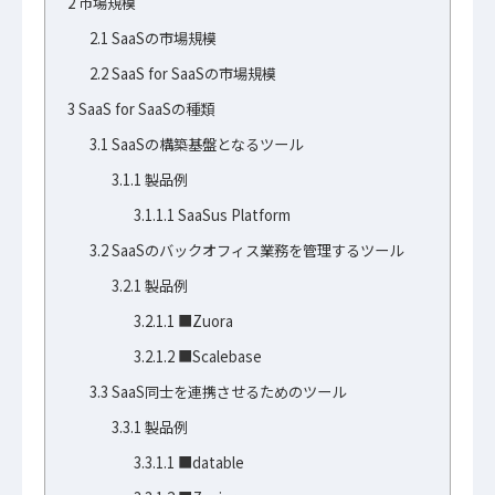
2
市場規模
2.1
SaaSの市場規模
2.2
SaaS for SaaSの市場規模
3
SaaS for SaaSの種類
3.1
SaaSの構築基盤となるツール
3.1.1
製品例
3.1.1.1
SaaSus Platform
3.2
SaaSのバックオフィス業務を管理するツール
3.2.1
製品例
3.2.1.1
■Zuora
3.2.1.2
■Scalebase
3.3
SaaS同士を連携させるためのツール
3.3.1
製品例
3.3.1.1
■datable