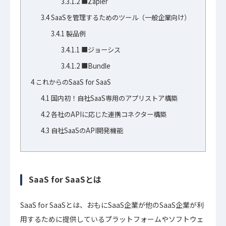
3.3.1.2
■Zapier
3.4
SaaSを管理するためのツール（一般企業向け）
3.4.1
製品例
3.4.1.1
■ジョーシス
3.4.1.2
■Bundle
4
これからのSaaS for SaaS
4.1
国内初！自社SaaS専用のアプリストア構築
4.2
各社のAPIに応じた連携コネクター構築
4.3
自社SaaSのAPI開発機能
SaaS for SaaSとは
SaaS for SaaSとは、おもにSaaS企業が他のSaaS企業が利
用するために提供しているプラットフォームやソフトウェ