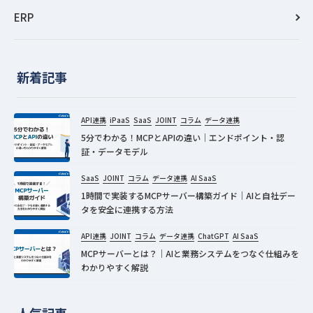
ERP
新着記事
API連携
iPaaS
SaaS
JOINT
コラム
データ連携
5分でわかる！MCPとAPIの違い｜エンドポイント・認
証・データモデル
SaaS
JOINT
コラム
データ連携
AI SaaS
1時間で実装するMCPサーバー構築ガイド｜AIと自社デー
タを安全に連携する方法
API連携
JOINT
コラム
データ連携
ChatGPT
AI SaaS
MCPサーバーとは？｜AIと業務システムをつなぐ仕組みを
わかりやすく解説
人気記事