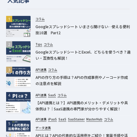
コラム
Googleスプレッドシート いまさら聞けない…使える便利
技10選 Part2
Tips
コラム
GoogleスプレッドシートとExcel、どちらを使うべき？違
い・互換性も解説！
API連携
コラム
APIの作り方の手順は？APIの作成事例やノーコード作成
の注意点を解説
API連携
SaaS
コラム
【API連携とは？】API連携のメリット・デメリットや具
体例は？｜SaaS連携の専門家が分かりやすく解説！
API連携
iPaaS
SaaS
SaaStainer
MasterHub
コラム
データ連携
APIとは？APIの代表的な活用例をご紹介！実装手順や活