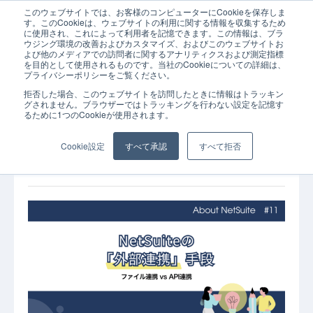
このウェブサイトでは、お客様のコンピューターにCookieを保存しま
ホーム
コラム
API連携
CSV連携
ERP
データ連携
導入
す。このCookieは、ウェブサイトの利用に関する情報を収集するため
に使用され、これによって利用者を記憶できます。この情報は、ブラ
ウジング環境の改善およびカスタマイズ、およびこのウェブサイトお
よび他のメディアでの訪問者に関するアナリティクスおよび測定指標
を目的として使用されるものです。当社のCookieについての詳細は、
プライバシーポリシーをご覧ください。
拒否した場合、このウェブサイトを訪問したときに情報はトラッキン
2025年06
API連携
コラム
データ連携
CSV連携
グされません。ブラウザーではトラッキングを行わない設定を記憶す
月23日
るために1つのCookieが使用されます。
導入支援
ERP
NetSuiteの外部連携手段 ～ファイル連携 vs
Cookie設定
すべて承認
すべて拒否
API連携～