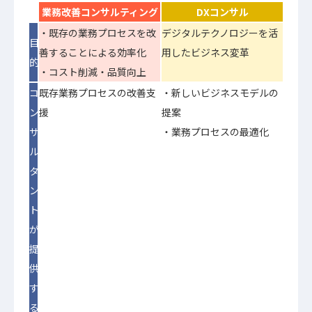
業務改善コンサルティング
DXコンサル
・既存の業務プロセスを改
デジタルテクノロジーを活
目
善することによる効率化
用したビジネス変革
的
・コスト削減・品質向上
コ
既存業務プロセスの改善支
・新しいビジネスモデルの
ン
援
提案
サ
・業務プロセスの最適化
ル
タ
ン
ト
が
提
供
す
る