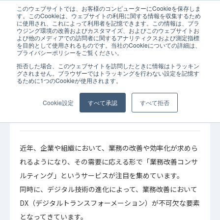
このウェブサイトでは、お客様のコンピューターにCookieを保存しま
ホーム
コラム
AI SaaS
導入支援
業務改善コンサルティング
す。このCookieは、ウェブサイトの利用に関する情報を収集するため
に使用され、これによって利用者を記憶できます。この情報は、ブラ
ウジング環境の改善およびカスタマイズ、およびこのウェブサイトお
よび他のメディアでの訪問者に関するアナリティクスおよび測定指標
を目的として使用されるものです。当社のCookieについての詳細は、
プライバシーポリシーをご覧ください。
拒否した場合、このウェブサイトを訪問したときに情報はトラッキン
2023年04月
コラム
導入支援
グされません。ブラウザーではトラッキングを行わない設定を記憶す
13日
るために1つのCookieが使用されます。
業務改善コンサルティング
AI SaaS
業務改善コンサルティングとは？DXコンサル
Cookie設定
すべて承認
すべて拒否
ティングとの違いも解説！
近年、企業や組織において、業務の改善や効率化が求めら
れるようになり、その需要に応える形で「業務改善コンサ
ルティング」というサービスが注目を集めています。
同時に、デジタル技術の進化によって、業務改善において
DX（デジタルトランスフォーメーション）が不可欠な要素
となってきています。