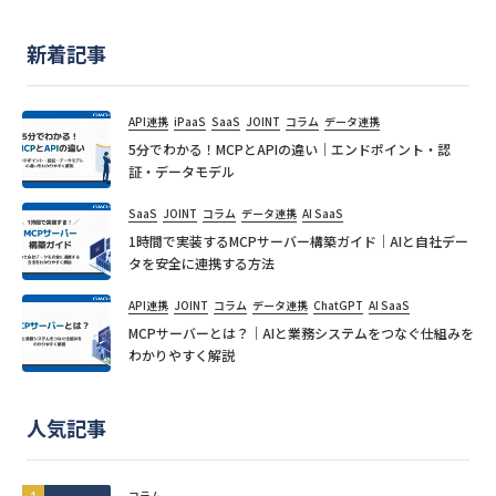
新着記事
API連携
iPaaS
SaaS
JOINT
コラム
データ連携
5分でわかる！MCPとAPIの違い｜エンドポイント・認
証・データモデル
SaaS
JOINT
コラム
データ連携
AI SaaS
1時間で実装するMCPサーバー構築ガイド｜AIと自社デー
タを安全に連携する方法
API連携
JOINT
コラム
データ連携
ChatGPT
AI SaaS
MCPサーバーとは？｜AIと業務システムをつなぐ仕組みを
わかりやすく解説
人気記事
コラム