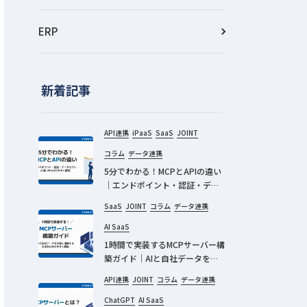
ERP
新着記事
API連携
iPaaS
SaaS
JOINT
コラム
データ連携
5分でわかる！MCPとAPIの違い
｜エンドポイント・認証・デー
タモデル
SaaS
JOINT
コラム
データ連携
AI SaaS
1時間で実装するMCPサーバー構
築ガイド｜AIと自社データを安
全に連携する方法
API連携
JOINT
コラム
データ連携
ChatGPT
AI SaaS