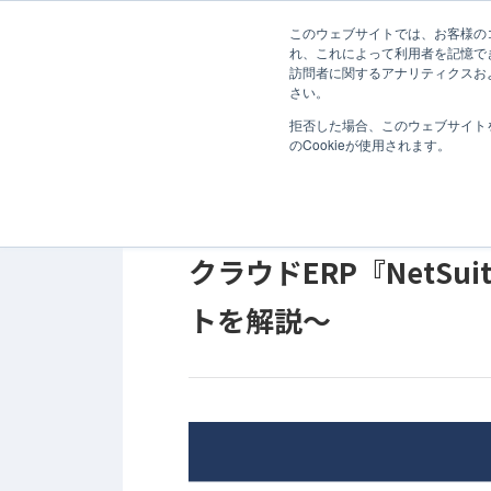
無料診断
このウェブサイトでは、お客様のコ
ホーム
コラム
ERP
導入支援
クラウドERP『
れ、これによって利用者を記憶で
訪問者に関するアナリティクスお
サービス
さい。
拒否した場合、このウェブサイト
のCookieが使用されます。
2025年03月24日
コラム
導入支援
クラウドERP『NetS
トを解説〜