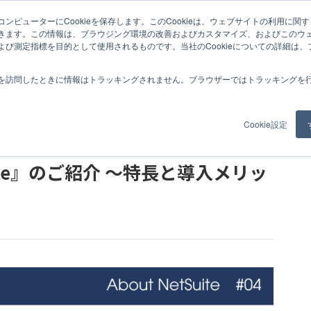
ンピューターにCookieを保存します。このCookieは、ウェブサイトの利用に関
NetSuite』のご紹介 〜特長と導入メリットを解説〜
きます。この情報は、ブラウジング環境の改善およびカスタマイズ、およびこのウ
よび測定指標を目的として使用されるものです。当社のCookieについての詳細は
紹介
事例
コラム
お知らせ
私たちについて
採用情報
を訪問したときに情報はトラッキングされません。ブラウザーではトラッキングを
Cookie設定
ERP
uite』のご紹介 〜特長と導入メリッ