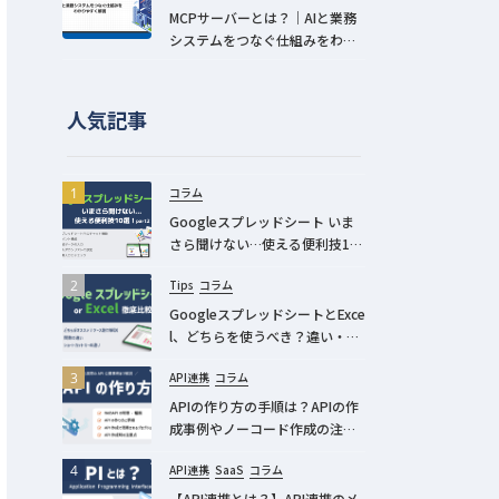
MCPサーバーとは？｜AIと業務
システムをつなぐ仕組みをわか
りやすく解説
人気記事
コラム
Googleスプレッドシート いま
さら聞けない…使える便利技10
選 Part2
Tips
コラム
GoogleスプレッドシートとExce
l、どちらを使うべき？違い・互
換性も解説！
API連携
コラム
APIの作り方の手順は？APIの作
成事例やノーコード作成の注意
点を解説
API連携
SaaS
コラム
【API連携とは？】API連携のメ