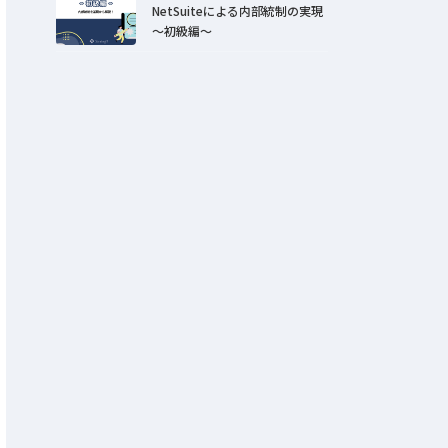
すく解説！
NetSuiteによる内部統制の実現
～初級編～