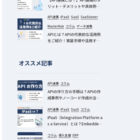
リット・デメリットや具体例
は？｜SaaS連携の専門家が分か
API連携
iPaaS
SaaS
SaaStainer
りやすく解説！
MasterHub
コラム
データ連携
APIとは？APIの代表的な活用例
をご紹介！実装手順や活用する
際の注意点もあわせて解説しま
す
オススメ記事
API連携
コラム
APIの作り方の手順は？APIの作
成事例やノーコード作成の注意
点を解説
API連携
iPaaS
SaaS
コラム
iPaaS（Integration Platform a
s a Service）とは？Embedded
iPaaS（組込み型iPaaS）とは？
コラム
導入支援
ERP
｜SaaS連携の専門家が分かりや